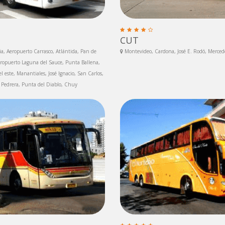
CUT
a, Aeropuerto Carrasco, Atlántida, Pan de
Montevideo, Cardona, José E. Rodó, Mercede
Aeropuerto Laguna del Sauce, Punta Ballena,
 este, Manantiales, José Ignacio, San Carlos,
 Pedrera, Punta del Diablo, Chuy