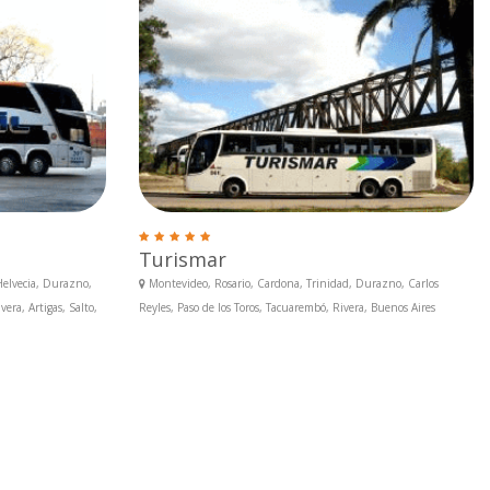
Turismar
elvecia, Durazno,
Montevideo, Rosario, Cardona, Trinidad, Durazno, Carlos
era, Artigas, Salto,
Reyles, Paso de los Toros, Tacuarembó, Rivera, Buenos Aires