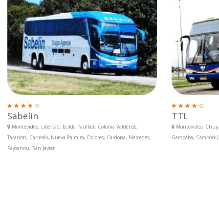
Sabelin
TTL
Montevideo, Libertad, Ecilda Paullier, Colonia Valdense,
Montevideo, Chuy, 
Tarariras, Carmelo, Nueva Palmira, Dolores, Cardona, Mercedes,
Garopaba, Camboriú, 
Paysandu, San Javier