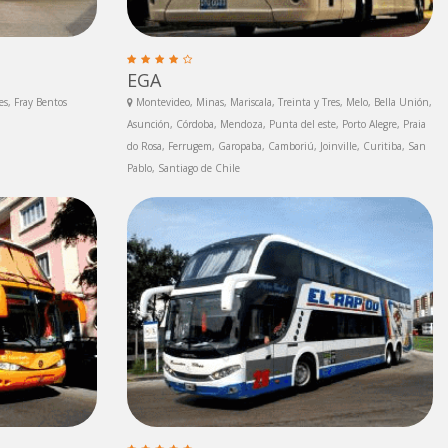
EGA
s, Fray Bentos
Montevideo, Minas, Mariscala, Treinta y Tres, Melo, Bella Unión,
Asunción, Córdoba, Mendoza, Punta del este, Porto Alegre, Praia
do Rosa, Ferrugem, Garopaba, Camboriú, Joinville, Curitiba, San
Pablo, Santiago de Chile