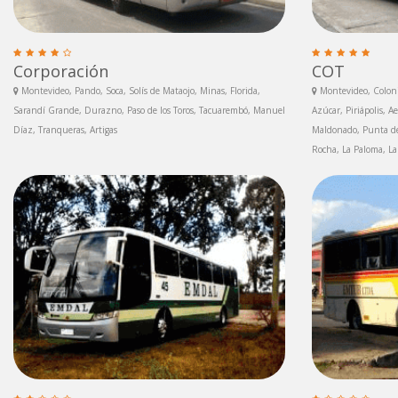
Corporación
COT
Montevideo, Pando, Soca, Solís de Mataojo, Minas, Florida,
Montevideo, Coloni
Sarandí Grande, Durazno, Paso de los Toros, Tacuarembó, Manuel
Azúcar, Piriápolis, 
Díaz, Tranqueras, Artigas
Maldonado, Punta del
Rocha, La Paloma, La