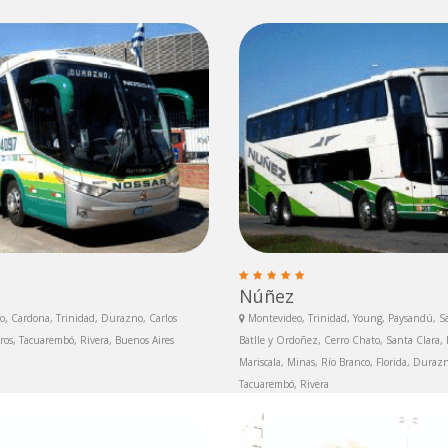
Núñez
o, Cardona, Trinidad, Durazno, Carlos
Montevideo, Trinidad, Young, Paysandú, Sal
oros, Tacuarembó, Rivera, Buenos Aires
Batlle y Ordoñez, Cerro Chato, Santa Clara, M
Mariscala, Minas, Río Branco, Florida, Durazn
Tacuarembó, Rivera