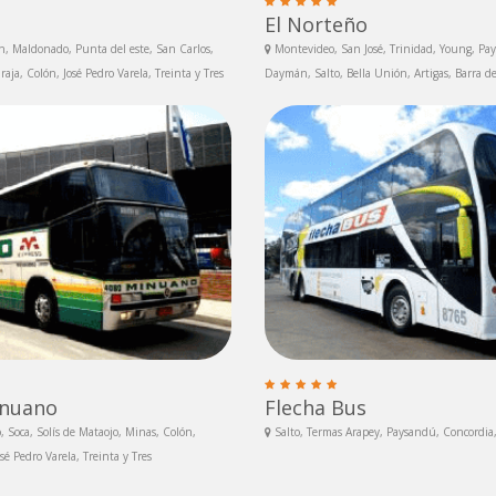
El Norteño
, Maldonado, Punta del este, San Carlos,
Montevideo, San José, Trinidad, Young, Pa
raja, Colón, José Pedro Varela, Treinta y Tres
Daymán, Salto, Bella Unión, Artigas, Barra d
inuano
Flecha Bus
Soca, Solís de Mataojo, Minas, Colón,
Salto, Termas Arapey, Paysandú, Concordia
osé Pedro Varela, Treinta y Tres