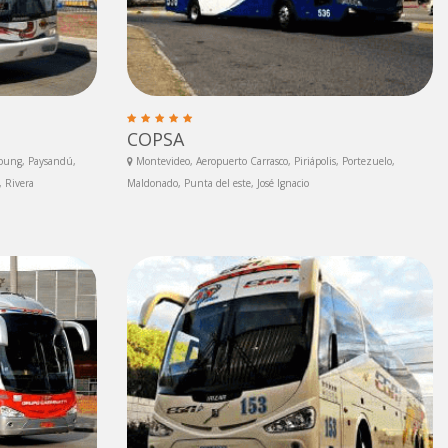
COPSA
Young, Paysandú,
Montevideo, Aeropuerto Carrasco, Piriápolis, Portezuelo,
 Rivera
Maldonado, Punta del este, José Ignacio