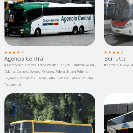
Agencia Central
Berrutti
Montevideo, Libertad, Ecilda Paullier, San José, Trinidad, Young,
Carmelo, Nueva Pal
Colonia, Carmelo, Dolores, Mercedes, Palmar, Nueva Palmira,
Paysandú, Termas de Guaviyú, Salto, Durazno, Paso de los Toros,
Tacuarembó