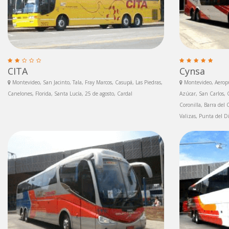
CITA
Cynsa
Montevideo, San Jacinto, Tala, Fray Marcos, Casupá, Las Piedras,
Montevideo, Aeropu
Canelones, Florida, Santa Lucía, 25 de agosto, Cardal
Azúcar, San Carlos, G
Coronilla, Barra del
Valizas, Punta del D