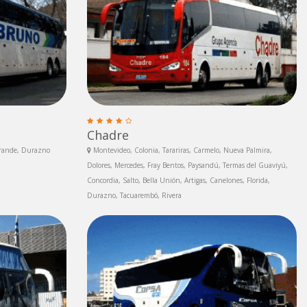
Chadre
Grande, Durazno
Montevideo, Colonia, Tarariras, Carmelo, Nueva Palmira,
Dolores, Mercedes, Fray Bentos, Paysandú, Termas del Guaviyú,
Concordia, Salto, Bella Unión, Artigas, Canelones, Florida,
Durazno, Tacuarembó, Rivera