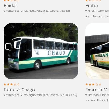
Emdal
Emtur
Montevideo, Minas, Aiguá, Velázquez, Lascano, Cebollatí
Minas, Pueblo Edén
Aiguá, Mariscala, Pira
Expreso Chago
Expreso M
Montevideo, Minas, Aiguá, Velázquez, Lascano, San Luis, Chuy
Montevideo, Pando, 
Mariscala, Piraraja, J