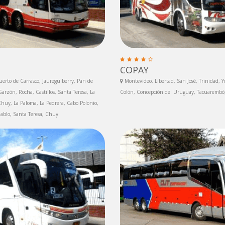
COPAY
erto de Carrasco, Jaureguiberry, Pan de
Montevideo, Libertad, San José, Trinidad, 
arzón, Rocha, Castillos, Santa Teresa, La
Colón, Concepción del Uruguay, Tacuarembó,
 Chuy, La Paloma, La Pedrera, Cabo Polonio,
iablo, Santa Teresa, Chuy