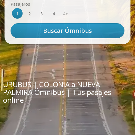
Pasajeros
1
2
3
4
4+
URUBUS | COLONIA a NUEVA
PALMIRA Ómnibus | Tus pasajes
online