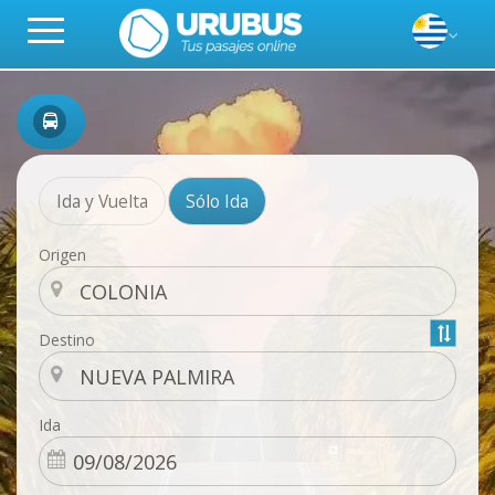
Ida y Vuelta
Sólo Ida
Origen
Destino
Ida