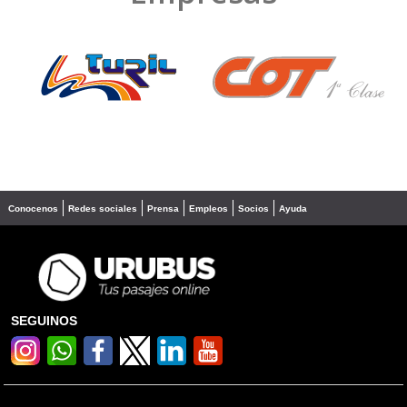
❮
❯
Conocenos
Redes sociales
Prensa
Empleos
Socios
Ayuda
SEGUINOS