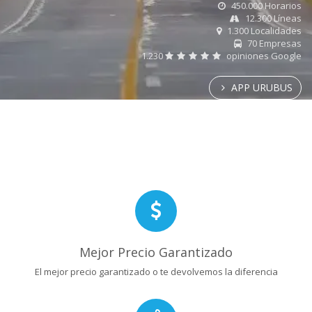
450.000 Horarios
12.300 Líneas
1.300 Localidades
70 Empresas
1.230
opiniones Google
APP URUBUS
Mejor Precio Garantizado
El mejor precio garantizado o te devolvemos la diferencia