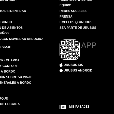
EQUIPO
O DE IDENTIDAD
REDES SOCIALES
PRENSA
 BORDO
EMPLEOS @ URUBUS
N DE ASIENTOS
SEA PARTE DE URUBUS
 NIÑOS
 CON MOVILIDAD REDUCIDA
APP
 VIAJE
R / GUARDA
URUBUS IOS
 Y CONFORT
URUBUS ANDROID
S A BORDO
IÓN SOBRE SU VIAJE
ENERALES A BORDO
RQUE
 DE LLEGADA
MIS PASAJES