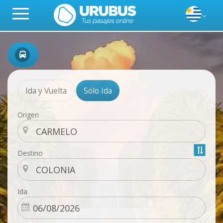
Ida y Vuelta
Sólo Ida
Origen
Destino
Ida