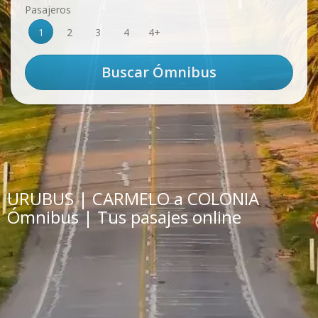
Pasajeros
1
2
3
4
4+
URUBUS | CARMELO a COLONIA
Ómnibus | Tus pasajes online