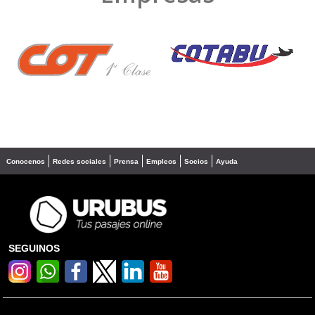
❮
❯
Conocenos
Redes sociales
Prensa
Empleos
Socios
Ayuda
SEGUINOS