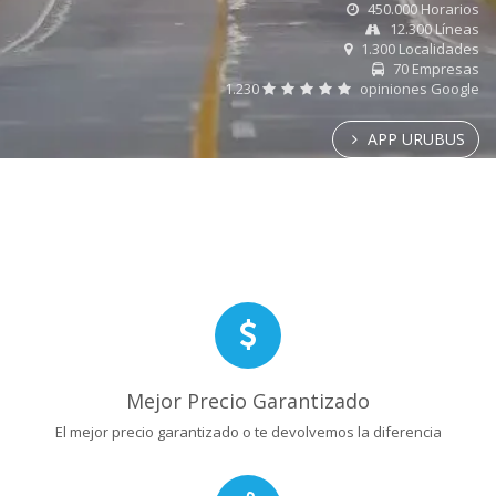
450.000 Horarios
12.300 Líneas
1.300 Localidades
70 Empresas
1.230
opiniones Google
APP URUBUS
Mejor Precio Garantizado
El mejor precio garantizado o te devolvemos la diferencia