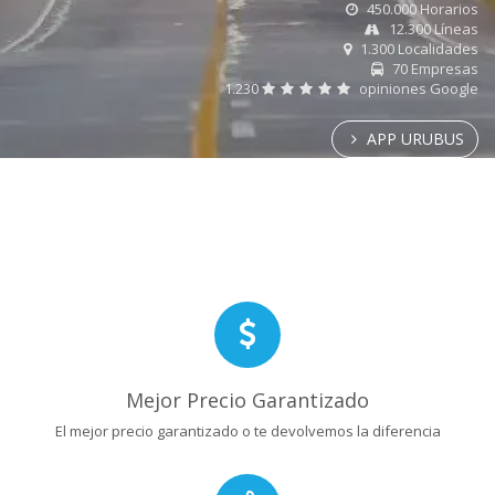
450.000 Horarios
12.300 Líneas
1.300 Localidades
70 Empresas
1.230
opiniones Google
APP URUBUS
Mejor Precio Garantizado
El mejor precio garantizado o te devolvemos la diferencia