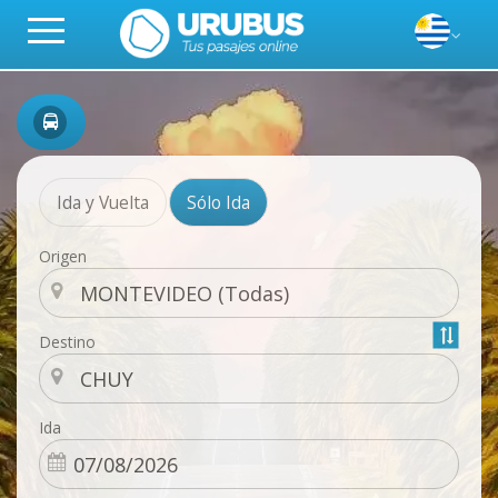
Ida y Vuelta
Sólo Ida
Origen
Destino
Ida