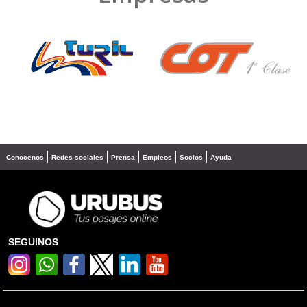
❮
❯
Conocenos
Redes sociales
Prensa
Empleos
Socios
Ayuda
SEGUINOS