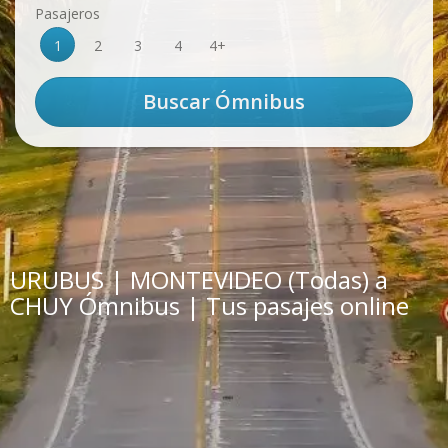
Pasajeros
1
2
3
4
4+
URUBUS | MONTEVIDEO (Todas) a
CHUY Ómnibus | Tus pasajes online