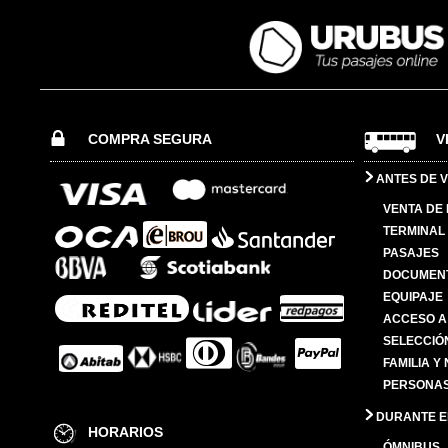
COMPRA SEGURA
V
ANTES DE V
VENTA DE
TERMINAL 
PASAJES
DOCUMENT
EQUIPAJE
ACCESO A
SELECCIÓ
FAMILIA Y
PERSONAS
DURANTE EL
HORARIOS
ÓMNIBUS