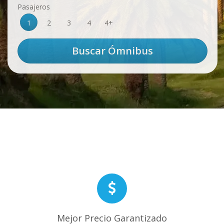
Pasajeros
1
2
3
4
4+
Mejor Precio Garantizado