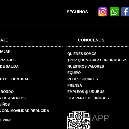
SEGUINOS
IAJE
CONOCENOS
IAJAR
QUIENES SOMOS
 PASAJES
¿POR QUÉ VIAJAR CON URUBUS?
DE SALIDA
NUESTROS VALORES
EQUIPO
O DE IDENTIDAD
REDES SOCIALES
PRENSA
 BORDO
EMPLEOS @ URUBUS
N DE ASIENTOS
SEA PARTE DE URUBUS
 NIÑOS
 CON MOVILIDAD REDUCIDA
APP
 VIAJE