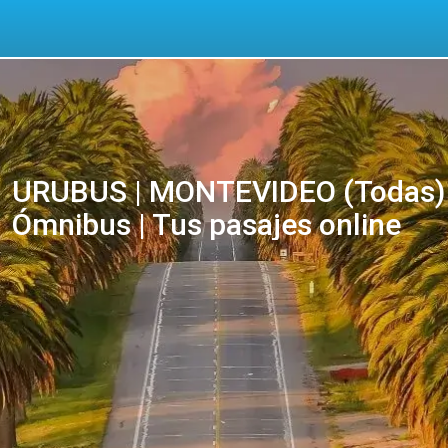
URUBUS | MONTEVIDEO (Todas)
Ómnibus | Tus pasajes online