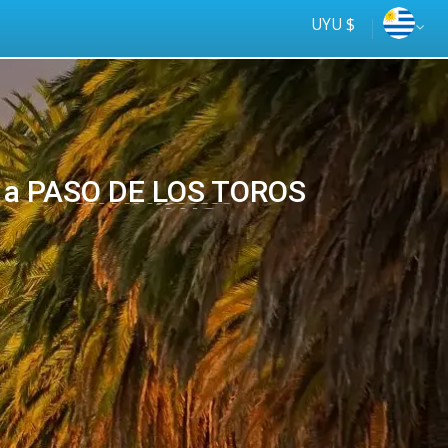
UYU $
 a PASO DE LOS TOROS
Tus
online
ómnibus