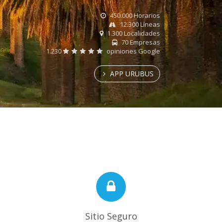
450.000 Horarios
12.300 Líneas
1.300 Localidades
70 Empresas
1.230
opiniones Google
APP URUBUS
Sitio Seguro