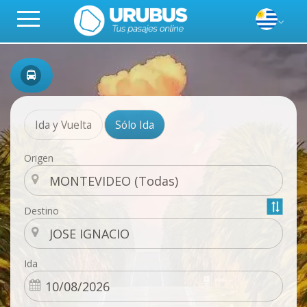
Ida y Vuelta
Sólo Ida
Origen
Destino
Ida