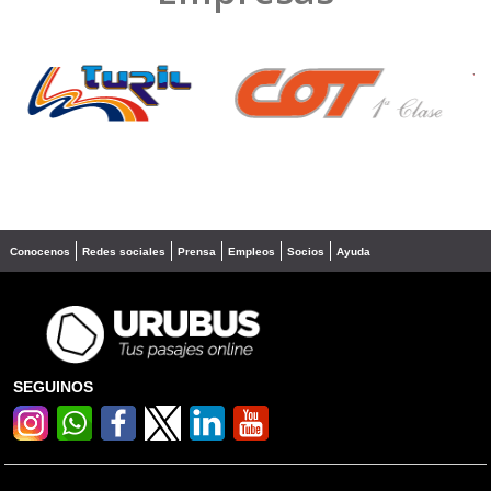
❮
❯
Conocenos
Redes sociales
Prensa
Empleos
Socios
Ayuda
SEGUINOS