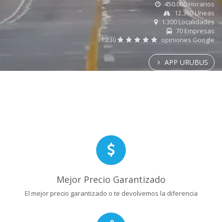
450.000 Horarios
12.300 Líneas
1.300 Localidades
70 Empresas
1.230
opiniones Google
APP URUBUS
Mejor Precio Garantizado
El mejor precio garantizado o te devolvemos la diferencia