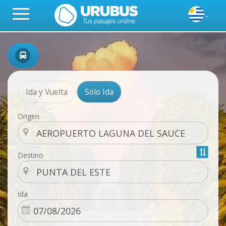
Ida y Vuelta
Sólo Ida
Origen
Destino
Ida