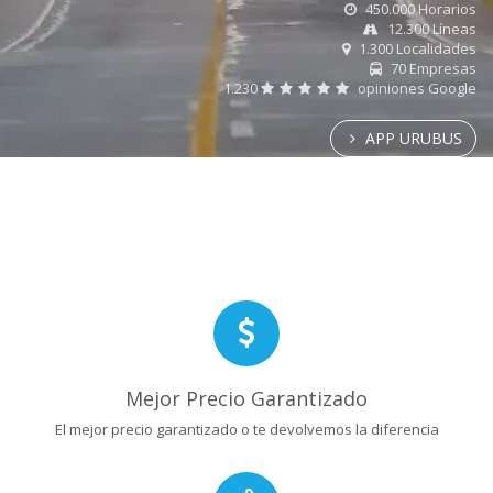
450.000 Horarios
12.300 Líneas
1.300 Localidades
70 Empresas
1.230
opiniones Google
APP URUBUS
Mejor Precio Garantizado
El mejor precio garantizado o te devolvemos la diferencia