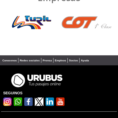
❮
❯
Conocenos
Redes sociales
Prensa
Empleos
Socios
Ayuda
SEGUINOS