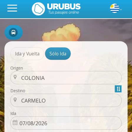
Ida y Vuelta
Sólo Ida
Origen
Destino
Ida