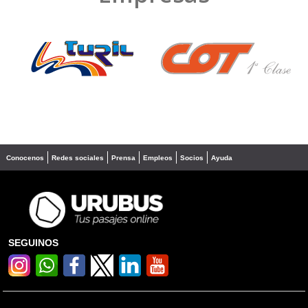
❮
❯
Conocenos
Redes sociales
Prensa
Empleos
Socios
Ayuda
SEGUINOS