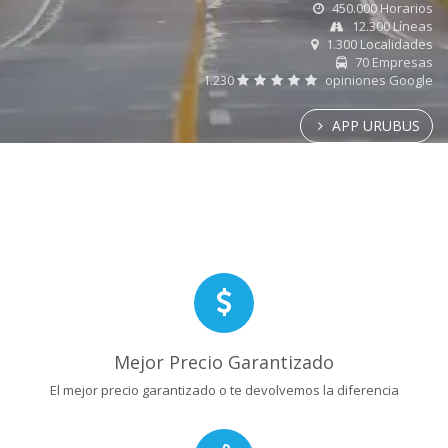
450.000 Horarios
12.300 Líneas
1.300 Localidades
70 Empresas
1.230
opiniones Google
APP URUBUS
Mejor Precio Garantizado
El mejor precio garantizado o te devolvemos la diferencia