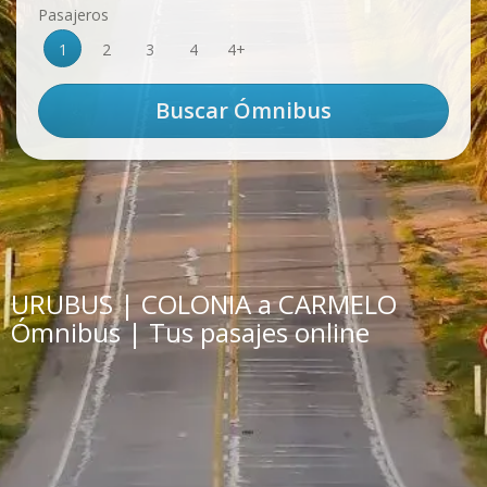
Pasajeros
1
2
3
4
4+
URUBUS | COLONIA a CARMELO
Ómnibus | Tus pasajes online