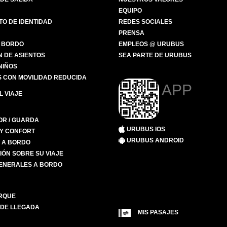
EQUIPO
O DE IDENTIDAD
REDES SOCIALES
PRENSA
 BORDO
EMPLEOS @ URUBUS
N DE ASIENTOS
SEA PARTE DE URUBUS
 NIÑOS
 CON MOVILIDAD REDUCIDA
APP
 VIAJE
R / GUARDA
URUBUS IOS
 Y CONFORT
URUBUS ANDROID
S A BORDO
IÓN SOBRE SU VIAJE
ENERALES A BORDO
RQUE
 DE LLEGADA
MIS PASAJES