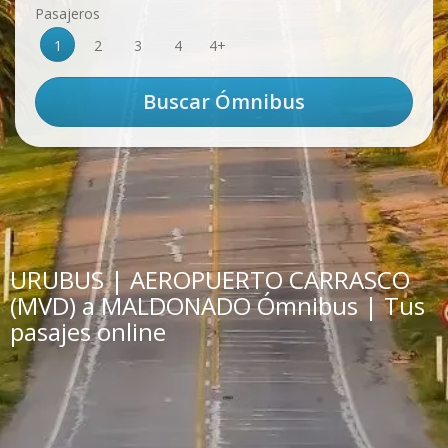
Pasajeros
1
2
3
4
4+
URUBUS | AEROPUERTO CARRASCO
(MVD) a MALDONADO Ómnibus | Tus
pasajes online