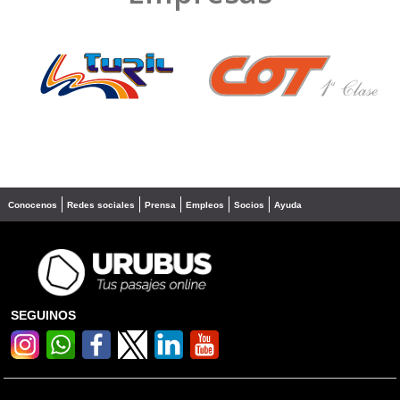
❮
❯
Conocenos
Redes sociales
Prensa
Empleos
Socios
Ayuda
SEGUINOS