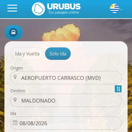
Ida y Vuelta
Sólo Ida
Origen
Destino
Ida