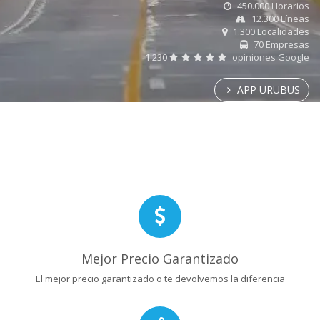
450.000 Horarios
12.300 Líneas
1.300 Localidades
70 Empresas
1.230
opiniones Google
APP URUBUS
Mejor Precio Garantizado
El mejor precio garantizado o te devolvemos la diferencia