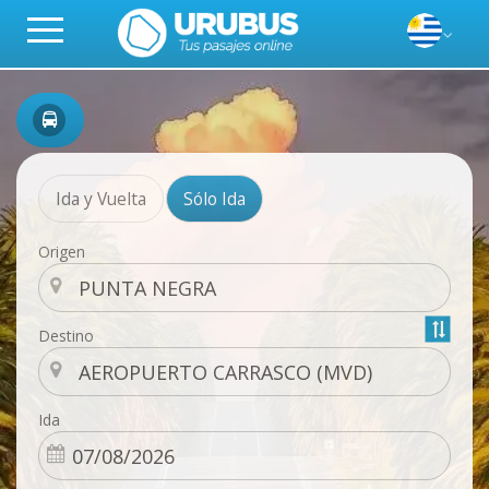
Ida y Vuelta
Sólo Ida
Origen
Destino
Ida