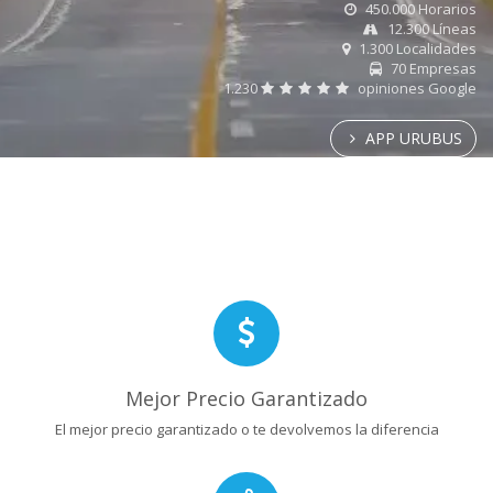
450.000 Horarios
12.300 Líneas
1.300 Localidades
70 Empresas
1.230
opiniones Google
APP URUBUS
Mejor Precio Garantizado
El mejor precio garantizado o te devolvemos la diferencia