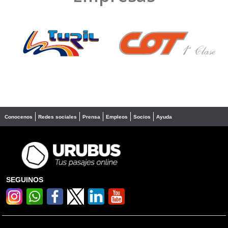
❮
❯
Conocenos
Redes sociales
Prensa
Empleos
Socios
Ayuda
SEGUINOS