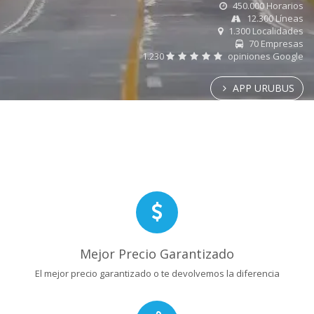
450.000 Horarios
12.300 Líneas
1.300 Localidades
70 Empresas
1.230
opiniones Google
APP URUBUS
Mejor Precio Garantizado
El mejor precio garantizado o te devolvemos la diferencia