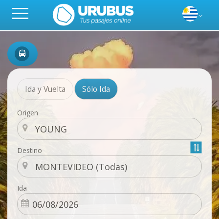
Ida y Vuelta
Sólo Ida
Origen
Destino
Ida