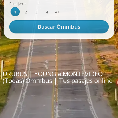
Pasajeros
1
2
3
4
4+
URUBUS | YOUNG a MONTEVIDEO
(Todas) Ómnibus | Tus pasajes online