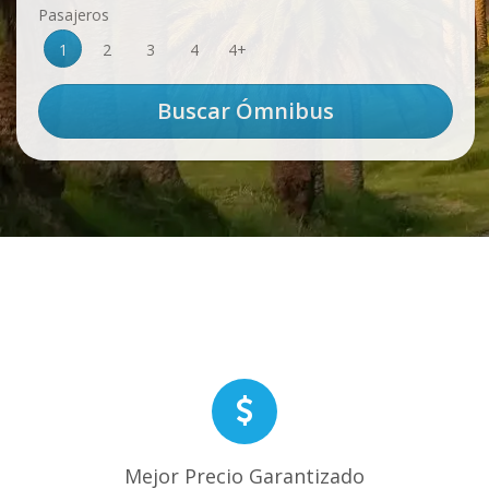
Pasajeros
1
2
3
4
4+
Mejor Precio Garantizado