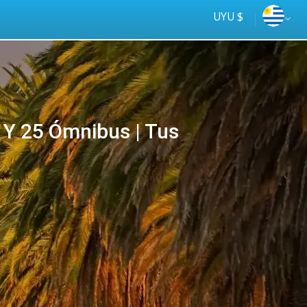
UYU $
Y 25 Ómnibus | Tus
Tus
online
ómnibus