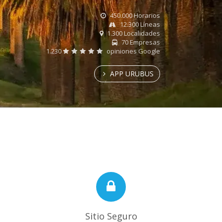
450.000 Horarios
12.300 Líneas
1.300 Localidades
70 Empresas
1.230
opiniones Google
APP URUBUS
Sitio Seguro