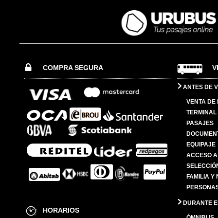
COMPRA SEGURA
V
ANTES DE V
VENTA DE
TERMINAL 
PASAJES
DOCUMENT
EQUIPAJE
ACCESO A
SELECCIÓ
FAMILIA Y
PERSONAS
DURANTE EL
HORARIOS
ÓMNIBUS