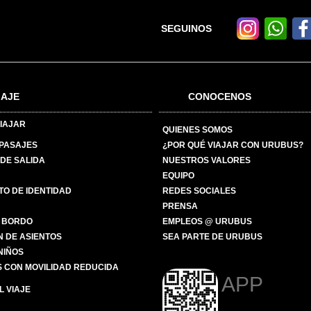
SEGUINOS
IAJE
CONOCENOS
IAJAR
QUIENES SOMOS
 PASAJES
¿POR QUÉ VIAJAR CON URUBUS?
DE SALIDA
NUESTROS VALORES
EQUIPO
O DE IDENTIDAD
REDES SOCIALES
PRENSA
 BORDO
EMPLEOS @ URUBUS
N DE ASIENTOS
SEA PARTE DE URUBUS
 NIÑOS
 CON MOVILIDAD REDUCIDA
APP
 VIAJE