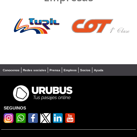
❮
❯
Conocenos
Redes sociales
Prensa
Empleos
Socios
Ayuda
SEGUINOS