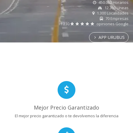
450.000 Horarios
12.300 Líneas
1.300 Localidades
70 Empresas
1.230
opiniones Google
APP URUBUS
Mejor Precio Garantizado
El mejor precio garantizado o te devolvemos la diferencia