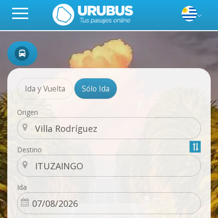
Ida y Vuelta
Sólo Ida
Origen
Destino
Ida