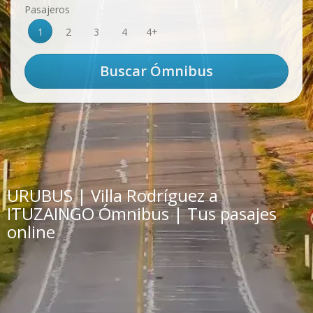
Pasajeros
1
2
3
4
4+
URUBUS | Villa Rodríguez a
ITUZAINGO Ómnibus | Tus pasajes
online