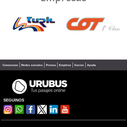
❮
❯
Conocenos
Redes sociales
Prensa
Empleos
Socios
Ayuda
SEGUINOS