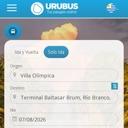
Ida y Vuelta
Sólo Ida
Origen
Destino
Ida