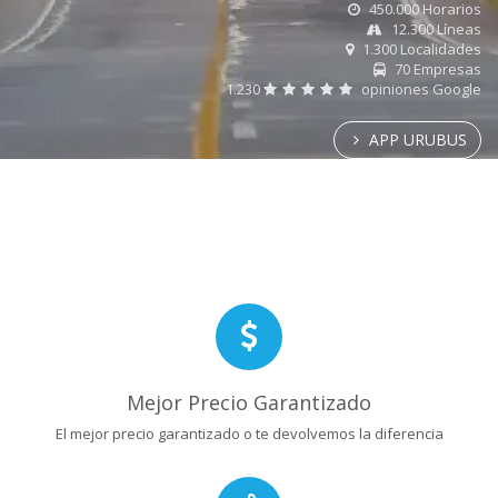
450.000 Horarios
12.300 Líneas
1.300 Localidades
70 Empresas
1.230
opiniones Google
APP URUBUS
Mejor Precio Garantizado
El mejor precio garantizado o te devolvemos la diferencia