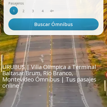
Pasajeros
1
2
3
4
4+
URUBUS | Villa Olímpica a Terminal
Baltasar Brum, Río Branco,
Montevideo Ómnibus | Tus pasajes
online