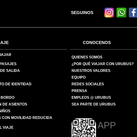
SEGUINOS
IAJE
CONOCENOS
IAJAR
QUIENES SOMOS
 PASAJES
¿POR QUÉ VIAJAR CON URUBUS?
DE SALIDA
NUESTROS VALORES
EQUIPO
O DE IDENTIDAD
REDES SOCIALES
PRENSA
 BORDO
EMPLEOS @ URUBUS
N DE ASIENTOS
SEA PARTE DE URUBUS
 NIÑOS
 CON MOVILIDAD REDUCIDA
APP
 VIAJE