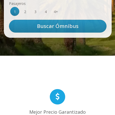
Pasajeros
1
2
3
4
4+
Mejor Precio Garantizado