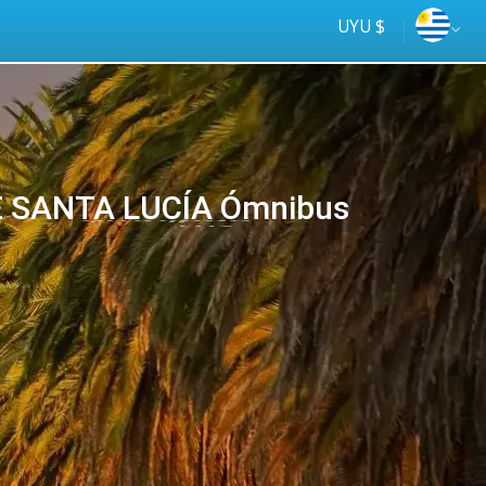
UYU $
JE SANTA LUCÍA Ómnibus
Tus
online
ómnibus