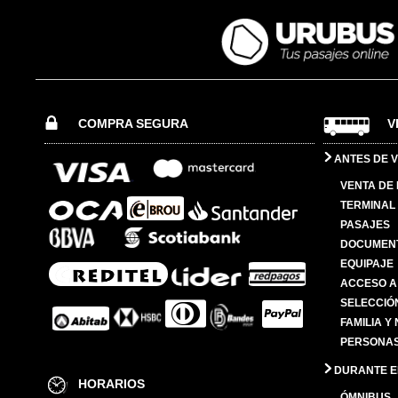
COMPRA SEGURA
V
ANTES DE V
VENTA DE
TERMINAL 
PASAJES
DOCUMENT
EQUIPAJE
ACCESO A
SELECCIÓ
FAMILIA Y
PERSONAS
DURANTE EL
HORARIOS
ÓMNIBUS