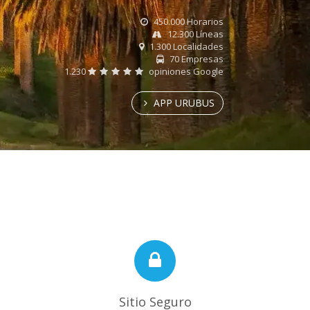
450.000 Horarios
12.300 Líneas
1.300 Localidades
70 Empresas
1.230
opiniones Google
APP URUBUS
Sitio Seguro