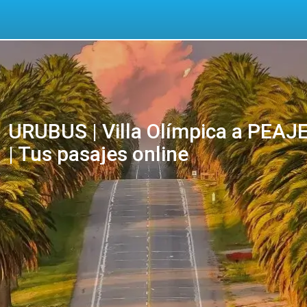
URUBUS | Villa Olímpica a PEA
| Tus pasajes online