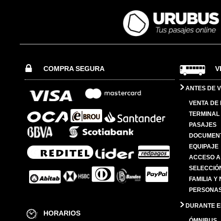
COMPRA SEGURA
V
ANTES DE V
VENTA DE
TERMINAL 
PASAJES
DOCUMENT
EQUIPAJE
ACCESO A
SELECCIÓ
FAMILIA Y
PERSONAS
DURANTE EL
HORARIOS
ÓMNIBUS