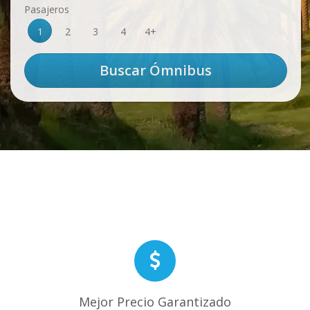
Pasajeros
1
2
3
4
4+
Mejor Precio Garantizado