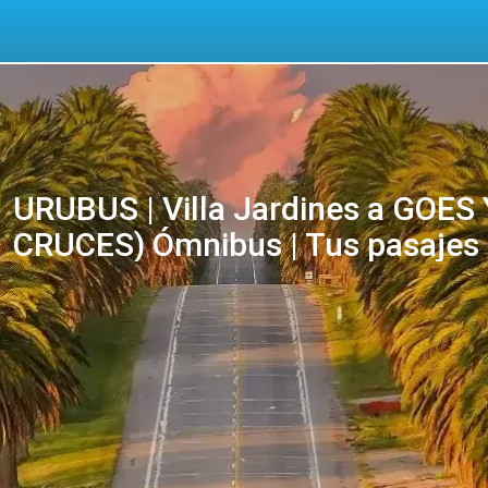
URUBUS | Villa Jardines a GOES
CRUCES) Ómnibus | Tus pasajes 