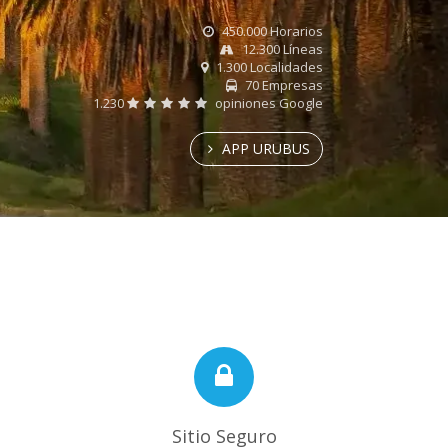
450.000 Horarios
12.300 Líneas
1.300 Localidades
70 Empresas
1.230
opiniones Google
APP URUBUS
Sitio Seguro