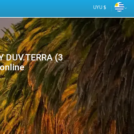
UYU $
 Y DUV.TERRA (3
online
Tus
online
ómnibus