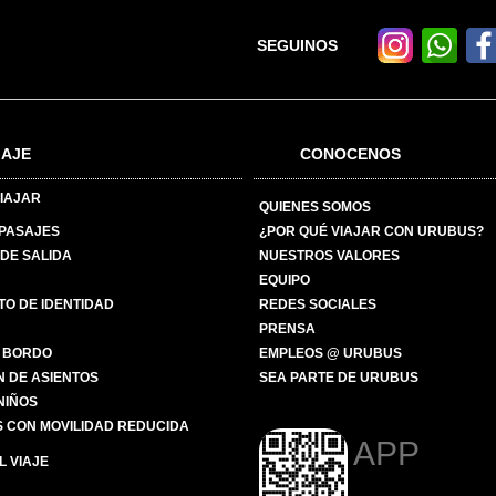
SEGUINOS
IAJE
CONOCENOS
IAJAR
QUIENES SOMOS
 PASAJES
¿POR QUÉ VIAJAR CON URUBUS?
DE SALIDA
NUESTROS VALORES
EQUIPO
O DE IDENTIDAD
REDES SOCIALES
PRENSA
 BORDO
EMPLEOS @ URUBUS
N DE ASIENTOS
SEA PARTE DE URUBUS
 NIÑOS
 CON MOVILIDAD REDUCIDA
APP
 VIAJE