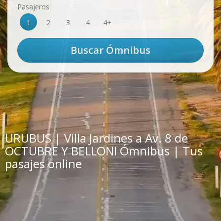
Pasajeros
1
2
3
4
4+
URUBUS | Villa Jardines a Av. 8 de
OCTUBRE Y BELLONI Ómnibus | Tus
pasajes online