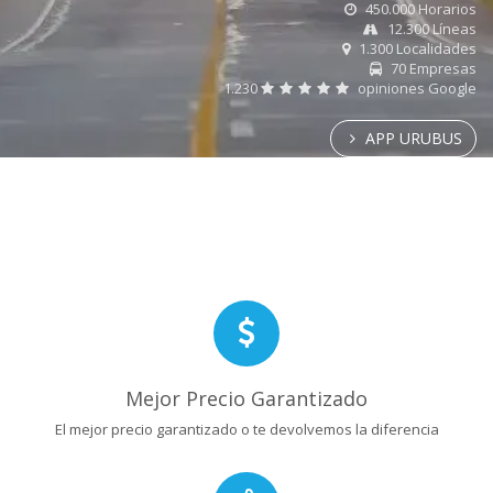
450.000 Horarios
12.300 Líneas
1.300 Localidades
70 Empresas
1.230
opiniones Google
APP URUBUS
Mejor Precio Garantizado
El mejor precio garantizado o te devolvemos la diferencia