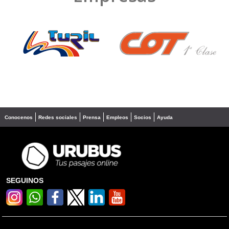
❮
❯
Conocenos
Redes sociales
Prensa
Empleos
Socios
Ayuda
SEGUINOS