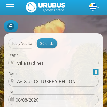
Ida y Vuelta
Sólo Ida
Origen
Destino
Ida