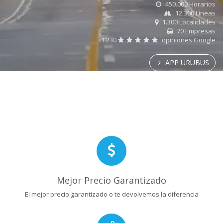
450.000 Horarios
12.300 Líneas
1.300 Localidades
70 Empresas
1.230
opiniones Google
APP URUBUS
Mejor Precio Garantizado
El mejor precio garantizado o te devolvemos la diferencia