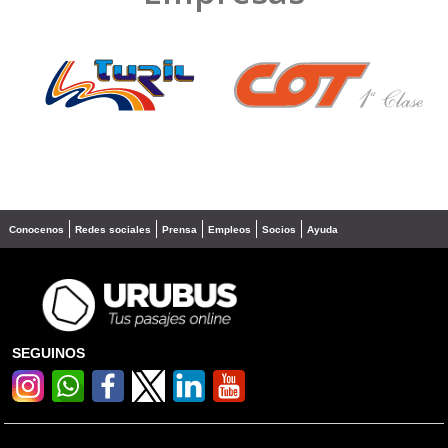
❮
❯
Conocenos
Redes sociales
Prensa
Empleos
Socios
Ayuda
SEGUINOS