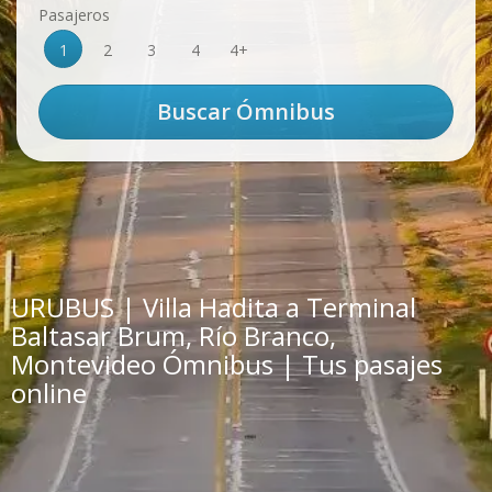
Pasajeros
1
2
3
4
4+
URUBUS | Villa Hadita a Terminal
Baltasar Brum, Río Branco,
Montevideo Ómnibus | Tus pasajes
online