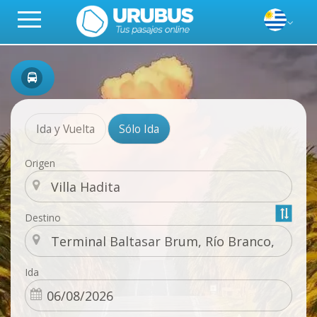
Ida y Vuelta
Sólo Ida
Origen
Destino
Ida