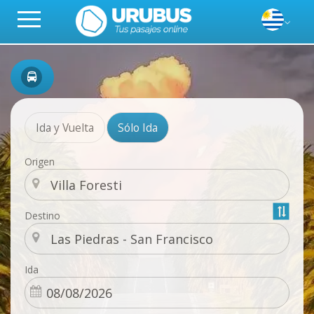
Ida y Vuelta
Sólo Ida
Origen
Destino
Ida