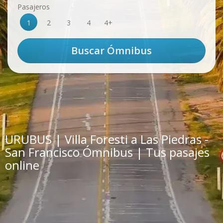
Pasajeros
1
2
3
4
4+
URUBUS | Villa Foresti a Las Piedras -
San Francisco Ómnibus | Tus pasajes
online