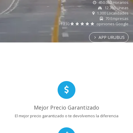
450.000 Horarios
12.300 Líneas
1.300 Localidades
70 Empresas
1.230
opiniones Google
APP URUBUS
Mejor Precio Garantizado
El mejor precio garantizado o te devolvemos la diferencia