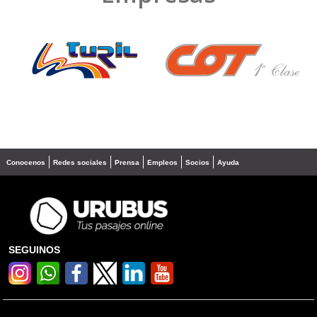
❮
❯
Conocenos
Redes sociales
Prensa
Empleos
Socios
Ayuda
SEGUINOS