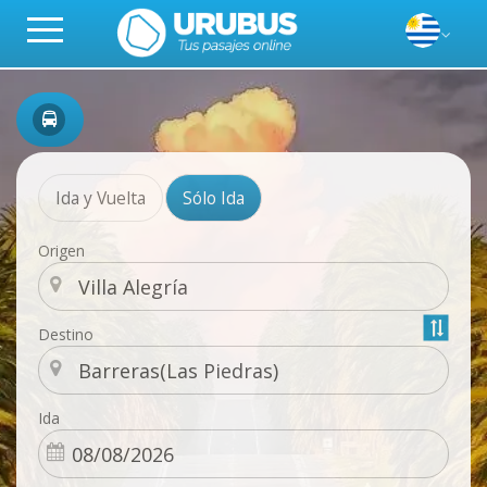
Ida y Vuelta
Sólo Ida
Origen
Destino
Ida