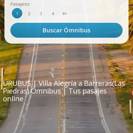
Pasajeros
1
2
3
4
4+
URUBUS | Villa Alegría a Barreras(Las
Piedras) Ómnibus | Tus pasajes
online