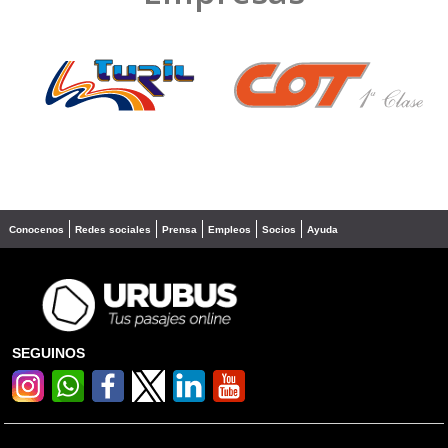
❮
❯
Conocenos
Redes sociales
Prensa
Empleos
Socios
Ayuda
SEGUINOS