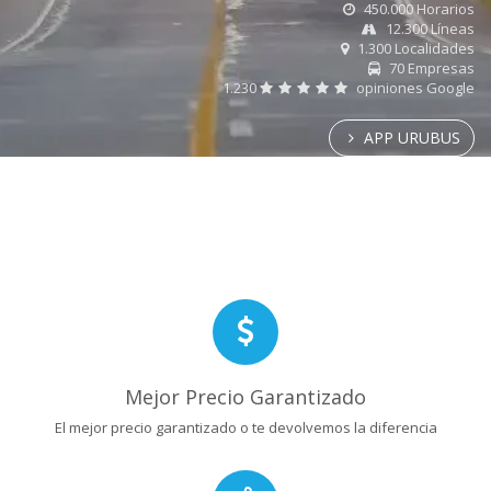
450.000 Horarios
12.300 Líneas
1.300 Localidades
70 Empresas
1.230
opiniones Google
APP URUBUS
Mejor Precio Garantizado
El mejor precio garantizado o te devolvemos la diferencia