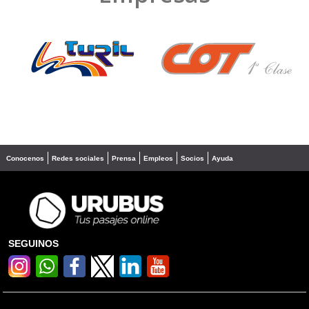
❮
❯
Conocenos
Redes sociales
Prensa
Empleos
Socios
Ayuda
SEGUINOS