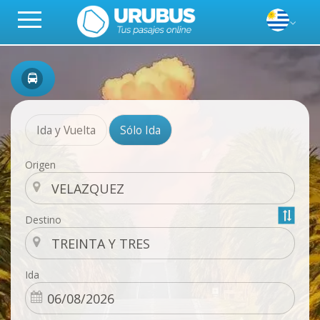
Ida y Vuelta
Sólo Ida
Origen
Destino
Ida