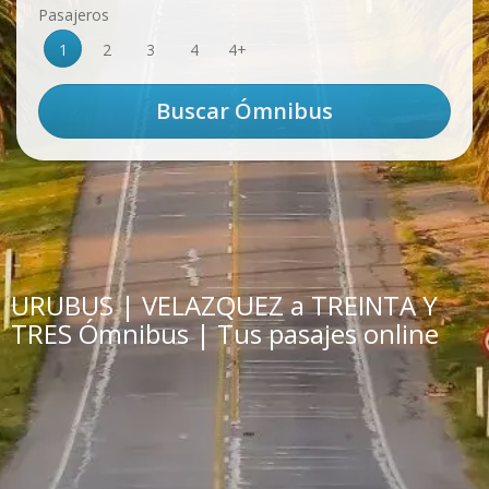
Pasajeros
1
2
3
4
4+
URUBUS | VELAZQUEZ a TREINTA Y
TRES Ómnibus | Tus pasajes online