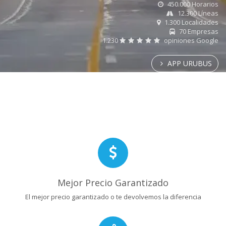
450.000 Horarios
12.300 Líneas
1.300 Localidades
70 Empresas
1.230
opiniones Google
APP URUBUS
Mejor Precio Garantizado
El mejor precio garantizado o te devolvemos la diferencia