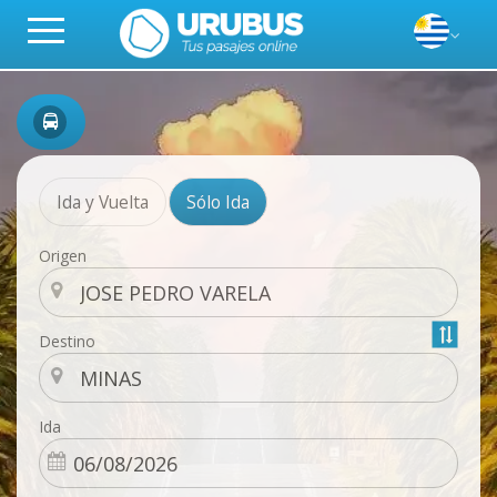
Ida y Vuelta
Sólo Ida
Origen
Destino
Ida