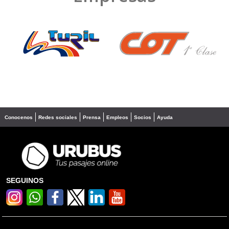
❮
❯
Conocenos
Redes sociales
Prensa
Empleos
Socios
Ayuda
SEGUINOS