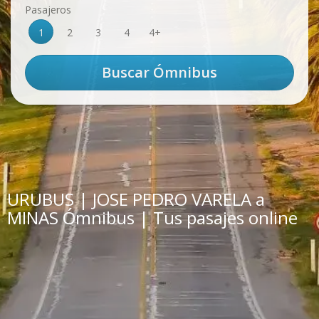
Pasajeros
1
2
3
4
4+
URUBUS | JOSE PEDRO VARELA a
MINAS Ómnibus | Tus pasajes online