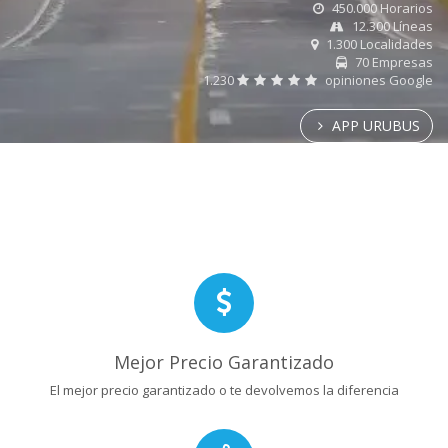
450.000 Horarios
12.300 Líneas
1.300 Localidades
70 Empresas
1.230
opiniones Google
APP URUBUS
Mejor Precio Garantizado
El mejor precio garantizado o te devolvemos la diferencia