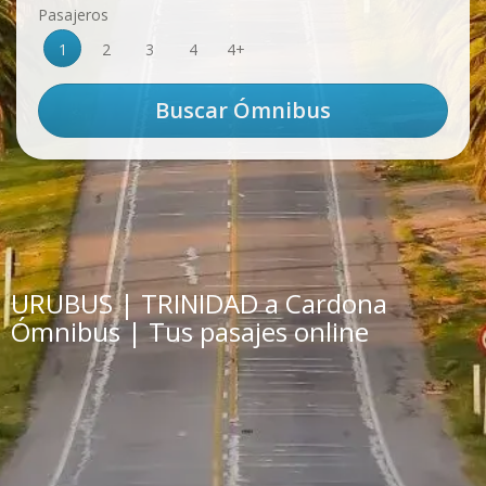
Pasajeros
1
2
3
4
4+
URUBUS | TRINIDAD a Cardona
Ómnibus | Tus pasajes online