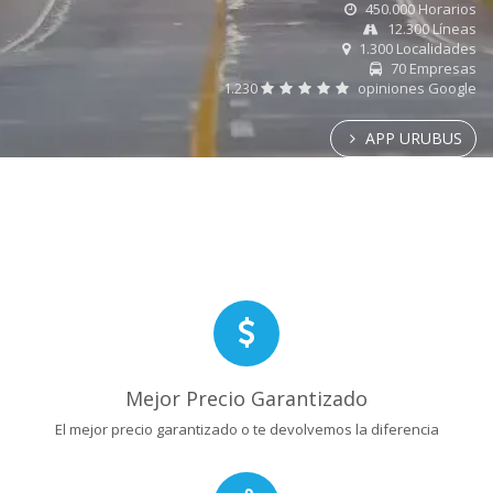
450.000 Horarios
12.300 Líneas
1.300 Localidades
70 Empresas
1.230
opiniones Google
APP URUBUS
Mejor Precio Garantizado
El mejor precio garantizado o te devolvemos la diferencia