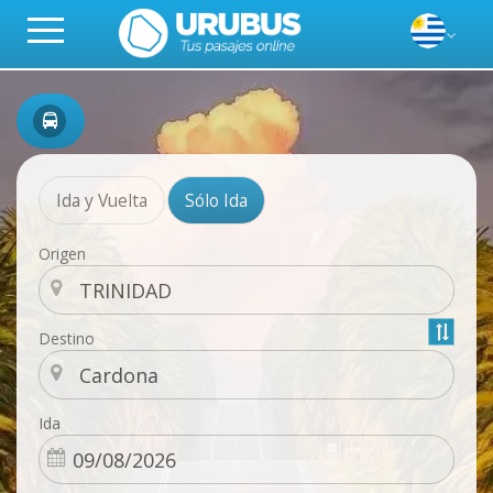
Ida y Vuelta
Sólo Ida
Origen
Destino
Ida