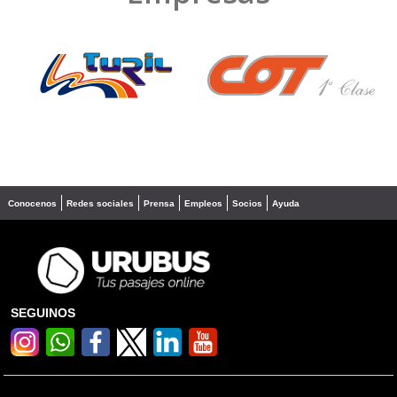
❮
❯
Conocenos
Redes sociales
Prensa
Empleos
Socios
Ayuda
SEGUINOS