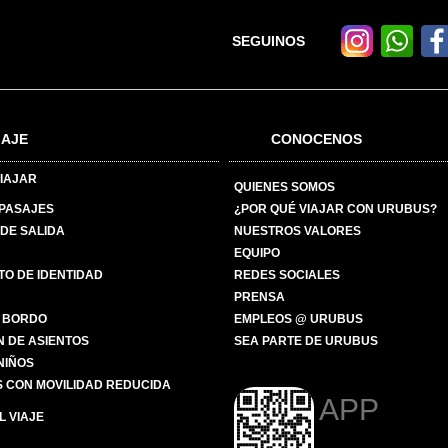
SEGUINOS
IAJE
CONOCENOS
IAJAR
QUIENES SOMOS
 PASAJES
¿POR QUÉ VIAJAR CON URUBUS?
DE SALIDA
NUESTROS VALORES
EQUIPO
O DE IDENTIDAD
REDES SOCIALES
PRENSA
 BORDO
EMPLEOS @ URUBUS
N DE ASIENTOS
SEA PARTE DE URUBUS
 NIÑOS
 CON MOVILIDAD REDUCIDA
APP
 VIAJE