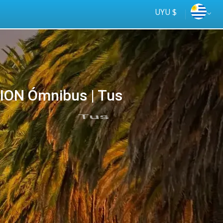
UYU $
ION Ómnibus | Tus
Tus
online
ómnibus