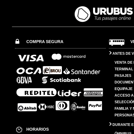
COMPRA SEGURA
V
ANTES DE V
VENTA DE
TERMINAL 
PASAJES
DOCUMENT
EQUIPAJE
ACCESO A
SELECCIÓ
FAMILIA Y
PERSONAS
DURANTE EL
HORARIOS
ÓMNIBUS