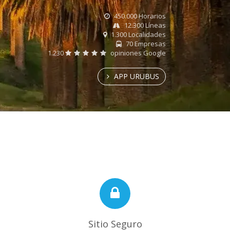
450.000 Horarios
12.300 Líneas
1.300 Localidades
70 Empresas
1.230
opiniones Google
APP URUBUS
Sitio Seguro