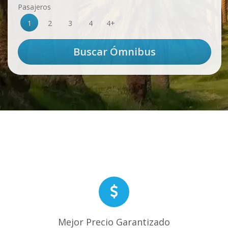
Pasajeros
1
2
3
4
4+
Mejor Precio Garantizado