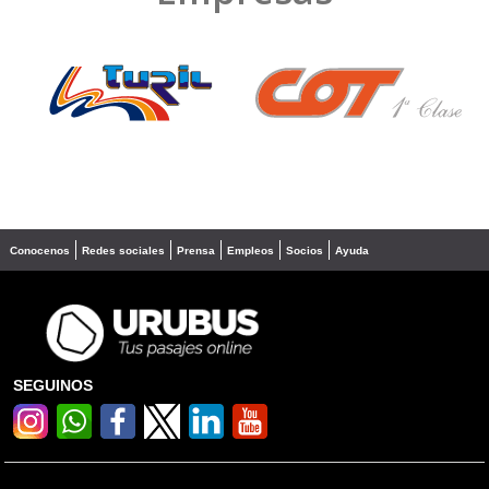
❮
❯
Conocenos
Redes sociales
Prensa
Empleos
Socios
Ayuda
SEGUINOS