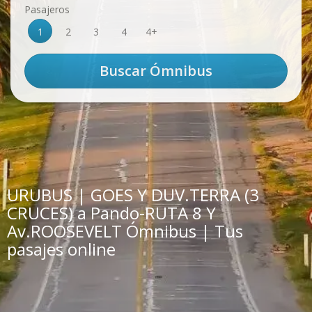
Pasajeros
1
2
3
4
4+
URUBUS | GOES Y DUV.TERRA (3
CRUCES) a Pando-RUTA 8 Y
Av.ROOSEVELT Ómnibus | Tus
pasajes online