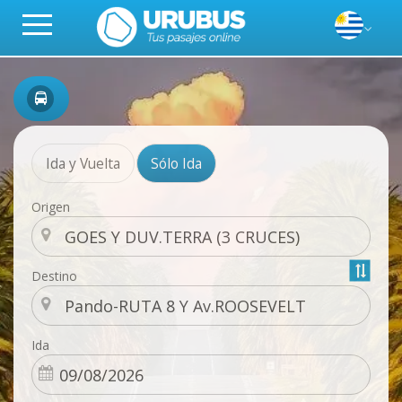
Ida y Vuelta
Sólo Ida
Origen
Destino
Ida