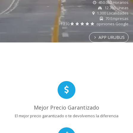
450.000 Horarios
12.300 Líneas
1.300 Localidades
70 Empresas
1.230
opiniones Google
APP URUBUS
Mejor Precio Garantizado
El mejor precio garantizado o te devolvemos la diferencia