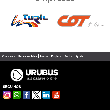
❮
❯
Conocenos
Redes sociales
Prensa
Empleos
Socios
Ayuda
SEGUINOS