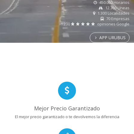
450.000 Horarios
12.300 Líneas
1.300 Localidades
70 Empresas
1.230
opiniones Google
APP URUBUS
Mejor Precio Garantizado
El mejor precio garantizado o te devolvemos la diferencia