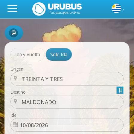
Ida y Vuelta
Sólo Ida
Origen
Destino
Ida