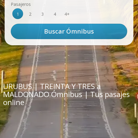
Pasajeros
1
2
3
4
4+
URUBUS | TREINTA Y TRES a
MALDONADO Ómnibus | Tus pasajes
online