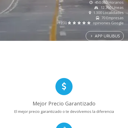
450.000 Horarios
12.300 Líneas
1.300 Localidades
70 Empresas
1.230
opiniones Google
APP URUBUS
Mejor Precio Garantizado
El mejor precio garantizado o te devolvemos la diferencia