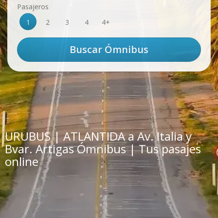
Pasajeros
1
2
3
4
4+
URUBUS | ATLANTIDA a Av. Italia y
Bvar. Artigas Ómnibus | Tus pasajes
online