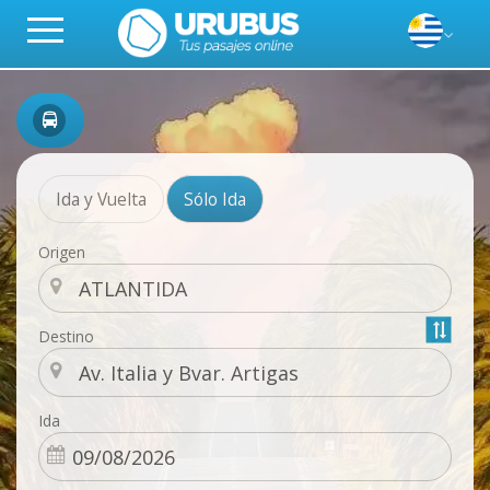
Ida y Vuelta
Sólo Ida
Origen
Destino
Ida