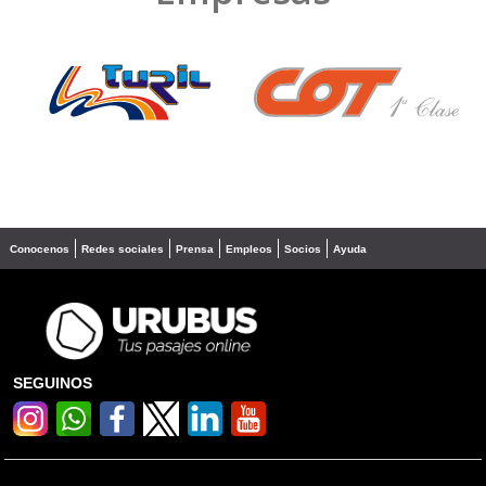
❮
❯
Conocenos
Redes sociales
Prensa
Empleos
Socios
Ayuda
SEGUINOS