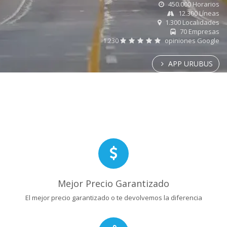
450.000 Horarios
12.300 Líneas
1.300 Localidades
70 Empresas
1.230
opiniones Google
APP URUBUS
Mejor Precio Garantizado
El mejor precio garantizado o te devolvemos la diferencia