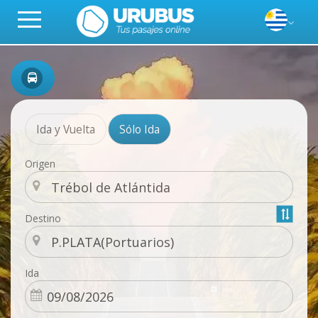
Ida y Vuelta
Sólo Ida
Origen
Destino
Ida