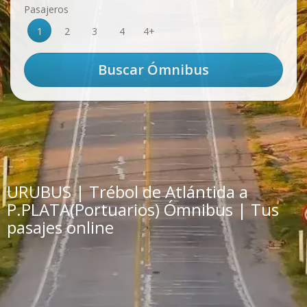
Pasajeros
1
2
3
4
4+
URUBUS | Trébol de Atlántida a
P.PLATA(Portuarios) Ómnibus | Tus
pasajes online