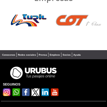
❮
❯
Conocenos
Redes sociales
Prensa
Empleos
Socios
Ayuda
SEGUINOS