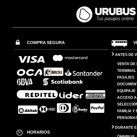
COMPRA SEGURA
V
ANTES DE V
VENTA DE
TERMINAL 
PASAJES
DOCUMENT
EQUIPAJE
ACCESO A
SELECCIÓ
FAMILIA Y
PERSONAS
DURANTE EL
HORARIOS
ÓMNIBUS