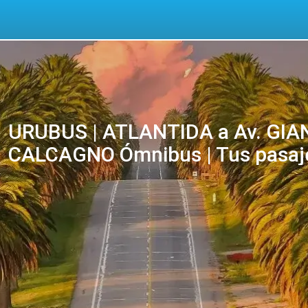
URUBUS | ATLANTIDA a Av. GI
CALCAGNO Ómnibus | Tus pasaje