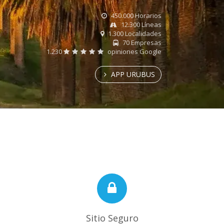
450.000 Horarios
12.300 Líneas
1.300 Localidades
70 Empresas
1.230
opiniones Google
APP URUBUS
Sitio Seguro