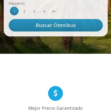
Pasajeros
1
2
3
4
4+
Mejor Precio Garantizado