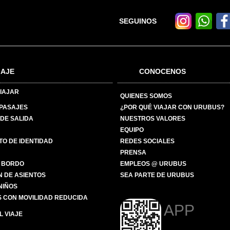
SEGUINOS
IAJE
CONOCENOS
IAJAR
QUIENES SOMOS
 PASAJES
¿POR QUÉ VIAJAR CON URUBUS?
DE SALIDA
NUESTROS VALORES
EQUIPO
O DE IDENTIDAD
REDES SOCIALES
PRENSA
 BORDO
EMPLEOS @ URUBUS
N DE ASIENTOS
SEA PARTE DE URUBUS
 NIÑOS
 CON MOVILIDAD REDUCIDA
APP
 VIAJE