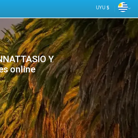
UYU $
ANNATTASIO Y
s online
Tus
online
ómnibus