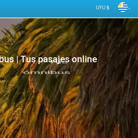
UYU $
us | Tus pasajes online
Tus
online
ómnibus