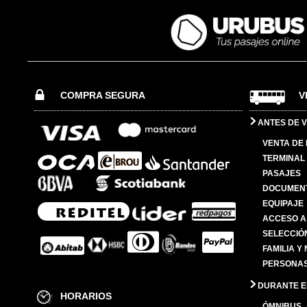
COMPRA SEGURA
V
ANTES DE V
VENTA DE
TERMINAL 
PASAJES
DOCUMENT
EQUIPAJE
ACCESO A
SELECCIÓ
FAMILIA Y
PERSONAS
DURANTE EL
HORARIOS
ÓMNIBUS