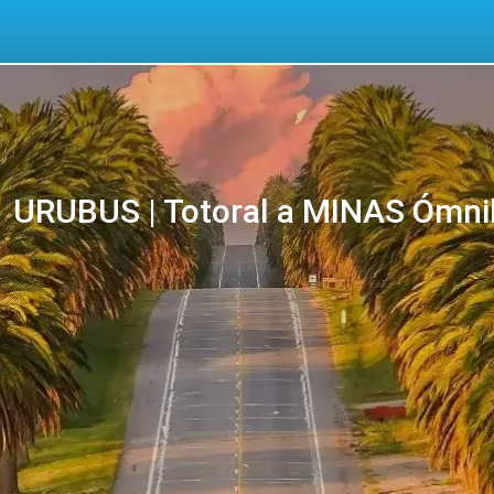
URUBUS | Totoral a MINAS Ómnib