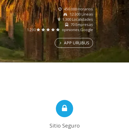
450.000 Horarios
12.300 Líneas
1.300 Localidades
70 Empresas
1.230
opiniones Google
APP URUBUS
Sitio Seguro