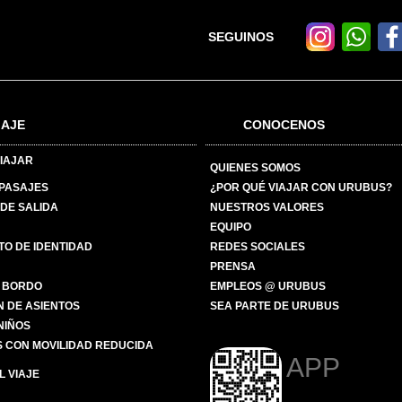
SEGUINOS
IAJE
CONOCENOS
IAJAR
QUIENES SOMOS
 PASAJES
¿POR QUÉ VIAJAR CON URUBUS?
DE SALIDA
NUESTROS VALORES
EQUIPO
O DE IDENTIDAD
REDES SOCIALES
PRENSA
 BORDO
EMPLEOS @ URUBUS
N DE ASIENTOS
SEA PARTE DE URUBUS
 NIÑOS
 CON MOVILIDAD REDUCIDA
APP
 VIAJE