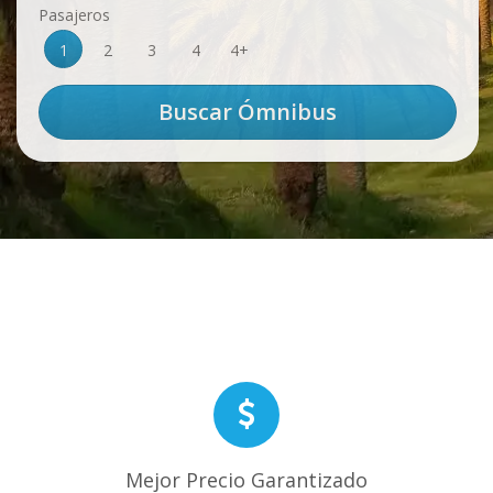
Pasajeros
1
2
3
4
4+
Mejor Precio Garantizado