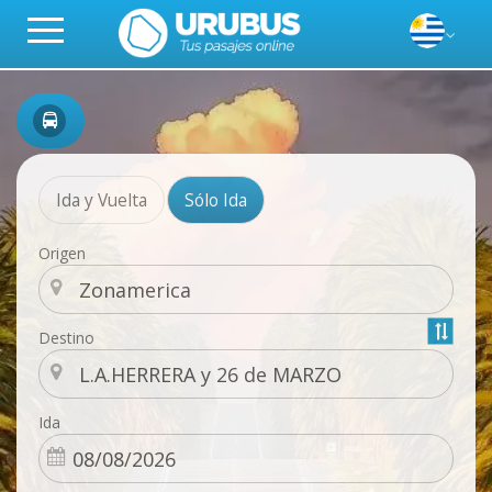
Ida y Vuelta
Sólo Ida
Origen
Destino
Ida