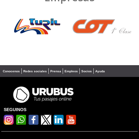
❮
❯
Conocenos
Redes sociales
Prensa
Empleos
Socios
Ayuda
SEGUINOS