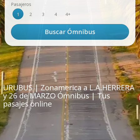
Pasajeros
1
2
3
4
4+
URUBUS | Zonamerica a L.A.HERRERA
y 26 de MARZO Ómnibus | Tus
pasajes online