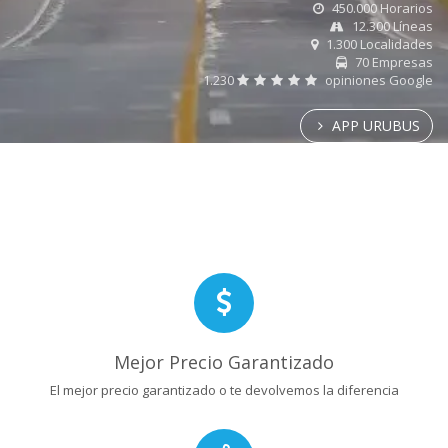
450.000 Horarios
12.300 Líneas
1.300 Localidades
70 Empresas
1.230
opiniones Google
APP URUBUS
Mejor Precio Garantizado
El mejor precio garantizado o te devolvemos la diferencia