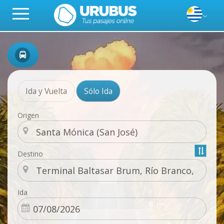
Ida y Vuelta
Sólo Ida
Origen
Destino
Ida