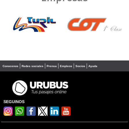
❮
❯
Conocenos
Redes sociales
Prensa
Empleos
Socios
Ayuda
SEGUINOS