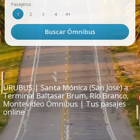
Pasajeros
1
2
3
4
4+
URUBUS | Santa Mónica (San José) a
Terminal Baltasar Brum, Río Branco,
Montevideo Ómnibus | Tus pasajes
online