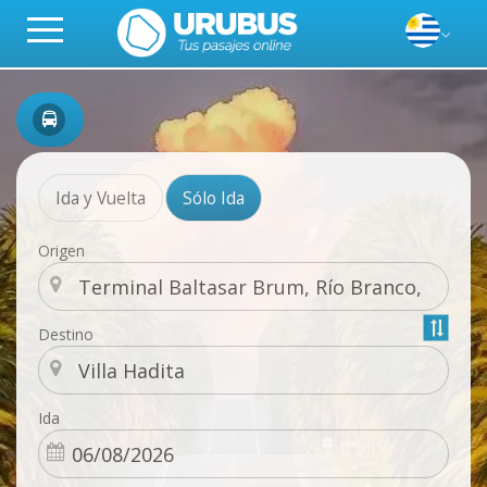
Ida y Vuelta
Sólo Ida
Origen
Destino
Ida