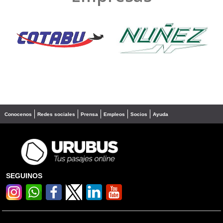
❮
❯
Conocenos
Redes sociales
Prensa
Empleos
Socios
Ayuda
SEGUINOS