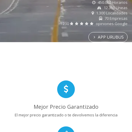
450.000 Horarios
12.300 Líneas
1.300 Localidades
70 Empresas
1.230
opiniones Google
APP URUBUS
Mejor Precio Garantizado
El mejor precio garantizado o te devolvemos la diferencia