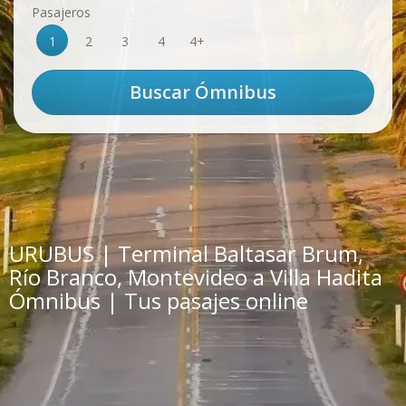
Pasajeros
1
2
3
4
4+
URUBUS | Terminal Baltasar Brum,
Río Branco, Montevideo a Villa Hadita
Ómnibus | Tus pasajes online