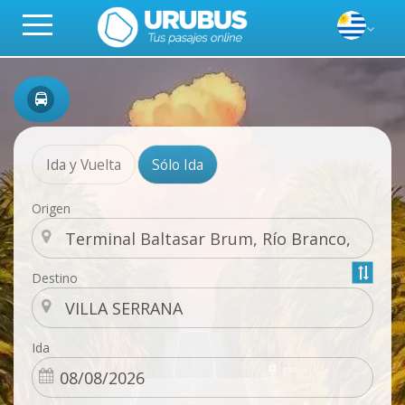
Ida y Vuelta
Sólo Ida
Origen
Destino
Ida