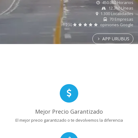
450.000 Horarios
12.300 Líneas
1.300 Localidades
70 Empresas
1.230
opiniones Google
APP URUBUS
Mejor Precio Garantizado
El mejor precio garantizado o te devolvemos la diferencia