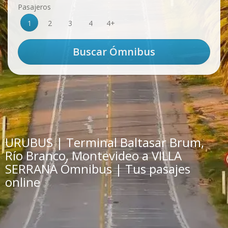
Pasajeros
1
2
3
4
4+
URUBUS | Terminal Baltasar Brum,
Río Branco, Montevideo a VILLA
SERRANA Ómnibus | Tus pasajes
online