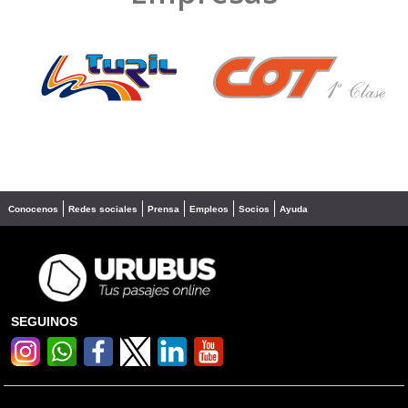
❮
❯
Conocenos
Redes sociales
Prensa
Empleos
Socios
Ayuda
SEGUINOS