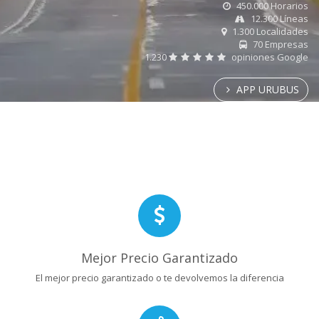
450.000 Horarios
12.300 Líneas
1.300 Localidades
70 Empresas
1.230
opiniones Google
APP URUBUS
Mejor Precio Garantizado
El mejor precio garantizado o te devolvemos la diferencia