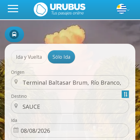
Ida y Vuelta
Sólo Ida
Origen
Destino
Ida