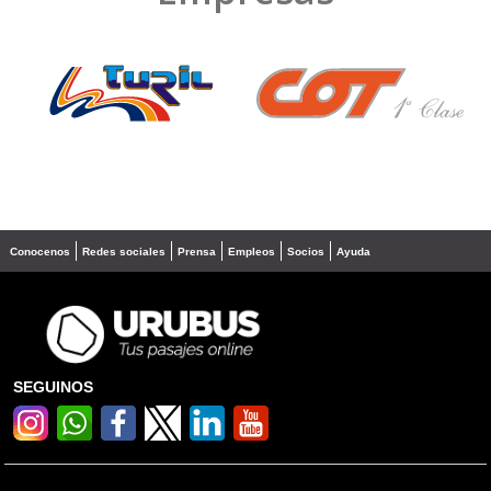
❮
❯
Conocenos
Redes sociales
Prensa
Empleos
Socios
Ayuda
SEGUINOS