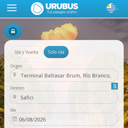
Ida y Vuelta
Sólo Ida
Origen
Destino
Ida