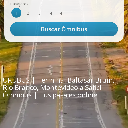
Pasajeros
1
2
3
4
4+
URUBUS | Terminal Baltasar Brum,
Río Branco, Montevideo a Safici
Ómnibus | Tus pasajes online