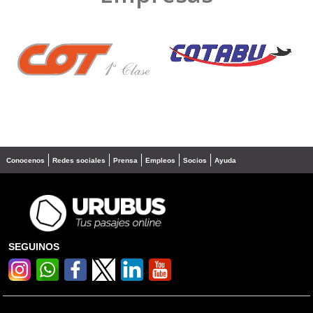
❮
❯
Conocenos
Redes sociales
Prensa
Empleos
Socios
Ayuda
SEGUINOS