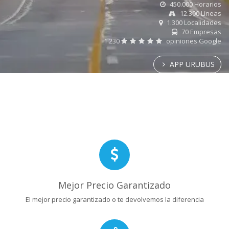
450.000 Horarios
12.300 Líneas
1.300 Localidades
70 Empresas
1.230
opiniones Google
APP URUBUS
Mejor Precio Garantizado
El mejor precio garantizado o te devolvemos la diferencia