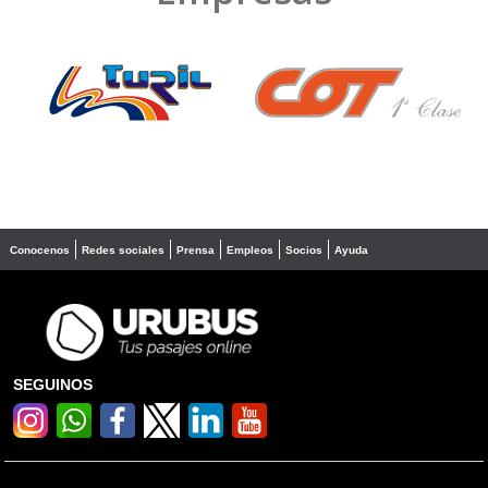
❮
❯
Conocenos
Redes sociales
Prensa
Empleos
Socios
Ayuda
SEGUINOS