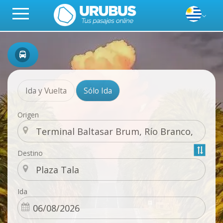
Ida y Vuelta
Sólo Ida
Origen
Destino
Ida