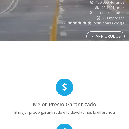
450.000 Horarios
12.300 Líneas
1.300 Localidades
70 Empresas
1.230
opiniones Google
APP URUBUS
Mejor Precio Garantizado
El mejor precio garantizado o te devolvemos la diferencia