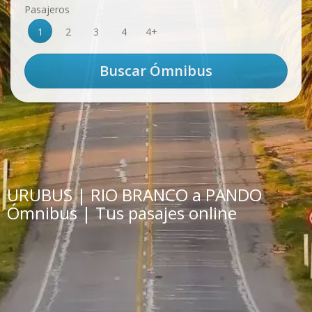
Pasajeros
1
2
3
4
4+
URUBUS | RIO BRANCO a PANDO
Ómnibus | Tus pasajes online