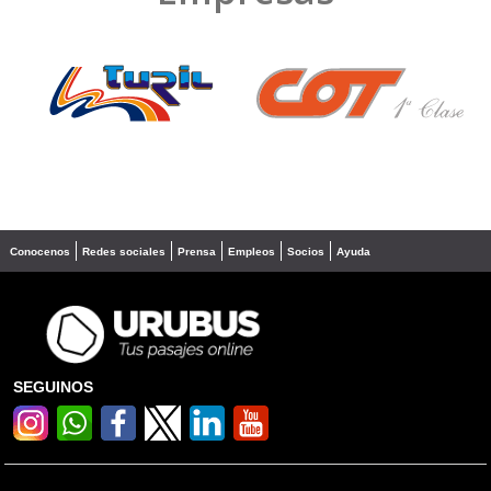
❮
❯
Conocenos
Redes sociales
Prensa
Empleos
Socios
Ayuda
SEGUINOS