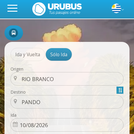
Ida y Vuelta
Sólo Ida
Origen
Destino
Ida