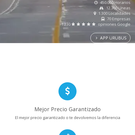
450.000 Horarios
12.300 Líneas
1.300 Localidades
70 Empresas
1.230
opiniones Google
APP URUBUS
Mejor Precio Garantizado
El mejor precio garantizado o te devolvemos la diferencia