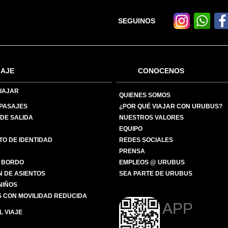
SEGUINOS
IAJE
CONOCENOS
IAJAR
QUIENES SOMOS
 PASAJES
¿POR QUÉ VIAJAR CON URUBUS?
DE SALIDA
NUESTROS VALORES
EQUIPO
O DE IDENTIDAD
REDES SOCIALES
PRENSA
 BORDO
EMPLEOS @ URUBUS
N DE ASIENTOS
SEA PARTE DE URUBUS
 NIÑOS
 CON MOVILIDAD REDUCIDA
APP
 VIAJE