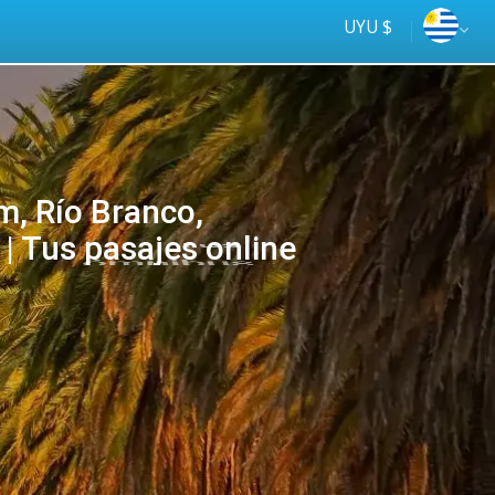
UYU $
m, Río Branco,
 Tus pasajes online
Tus
online
ómnibus