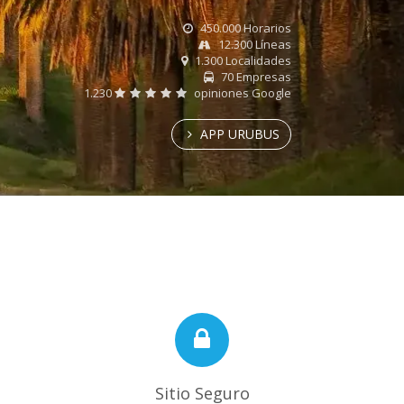
450.000 Horarios
12.300 Líneas
1.300 Localidades
70 Empresas
1.230
opiniones Google
APP URUBUS
Sitio Seguro