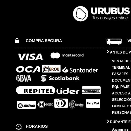
COMPRA SEGURA
V
ANTES DE V
VENTA DE
TERMINAL 
PASAJES
DOCUMENT
EQUIPAJE
ACCESO A
SELECCIÓ
FAMILIA Y
PERSONAS
DURANTE EL
HORARIOS
ÓMNIBUS