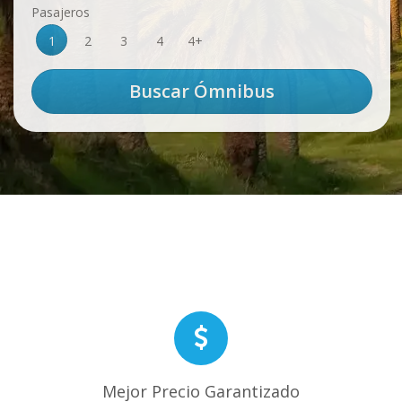
Pasajeros
1
2
3
4
4+
Mejor Precio Garantizado