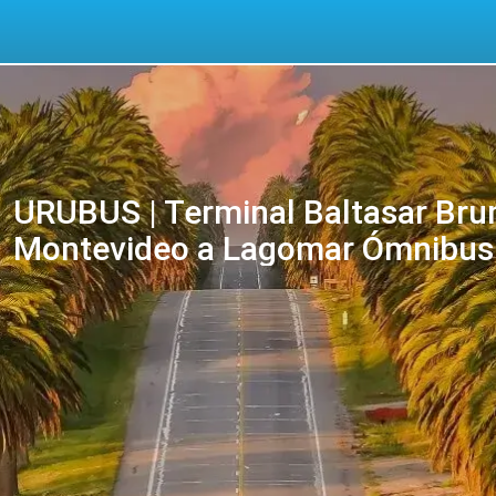
URUBUS | Terminal Baltasar Bru
Montevideo a Lagomar Ómnibus |