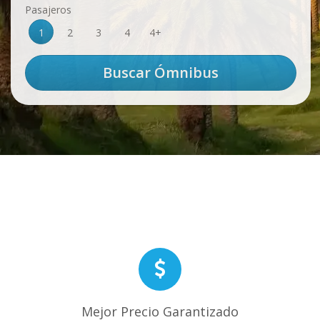
Pasajeros
1
2
3
4
4+
Mejor Precio Garantizado