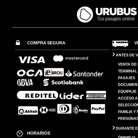
COMPRA SEGURA
V
ANTES DE V
VENTA DE
TERMINAL 
PASAJES
DOCUMENT
EQUIPAJE
ACCESO A
SELECCIÓ
FAMILIA Y
PERSONAS
DURANTE EL
HORARIOS
ÓMNIBUS