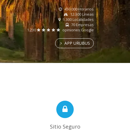
450.000 Horarios
12.300 Líneas
1.300 Localidades
70 Empresas
1.230
opiniones Google
APP URUBUS
Sitio Seguro