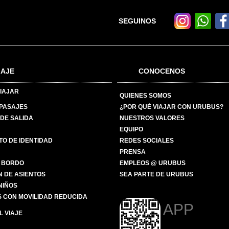
SEGUINOS
IAJE
CONOCENOS
IAJAR
QUIENES SOMOS
 PASAJES
¿POR QUÉ VIAJAR CON URUBUS?
DE SALIDA
NUESTROS VALORES
EQUIPO
O DE IDENTIDAD
REDES SOCIALES
PRENSA
 BORDO
EMPLEOS @ URUBUS
N DE ASIENTOS
SEA PARTE DE URUBUS
 NIÑOS
 CON MOVILIDAD REDUCIDA
APP
 VIAJE