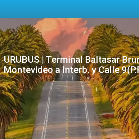
URUBUS | Terminal Baltasar Bru
Montevideo a Interb. y Calle 9(P
pasajes online