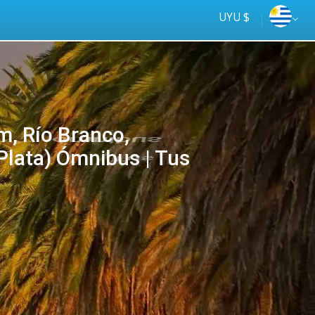
UYU $
m, Río Branco,
.Plata) Ómnibus | Tus
Tus
online
ómnibus