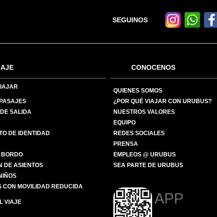
SEGUINOS
IAJE
CONOCENOS
IAJAR
QUIENES SOMOS
 PASAJES
¿POR QUÉ VIAJAR CON URUBUS?
DE SALIDA
NUESTROS VALORES
EQUIPO
O DE IDENTIDAD
REDES SOCIALES
PRENSA
 BORDO
EMPLEOS @ URUBUS
N DE ASIENTOS
SEA PARTE DE URUBUS
 NIÑOS
 CON MOVILIDAD REDUCIDA
APP
 VIAJE