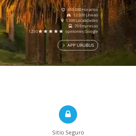
450.000 Horarios
12.300 Líneas
1.300 Localidades
70 Empresas
1.230
opiniones Google
APP URUBUS
Sitio Seguro