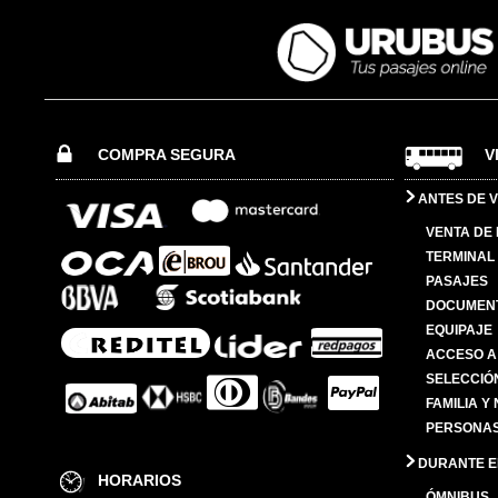
COMPRA SEGURA
V
ANTES DE V
VENTA DE
TERMINAL 
PASAJES
DOCUMENT
EQUIPAJE
ACCESO A
SELECCIÓ
FAMILIA Y
PERSONAS
DURANTE EL
HORARIOS
ÓMNIBUS