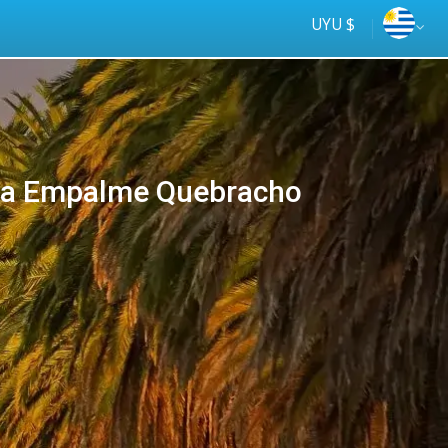
UYU $
a Empalme Quebracho
Mejor precio
online