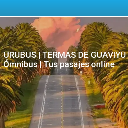
URUBUS | TERMAS DE GUAVIYU 
Ómnibus | Tus pasajes online