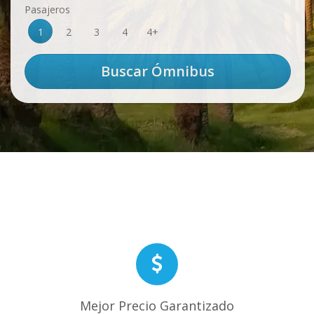
Pasajeros
1
2
3
4
4+
Mejor Precio Garantizado