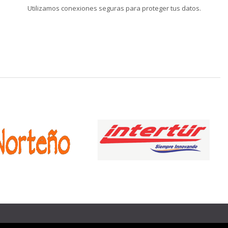
Utilizamos conexiones seguras para proteger tus datos.
❯