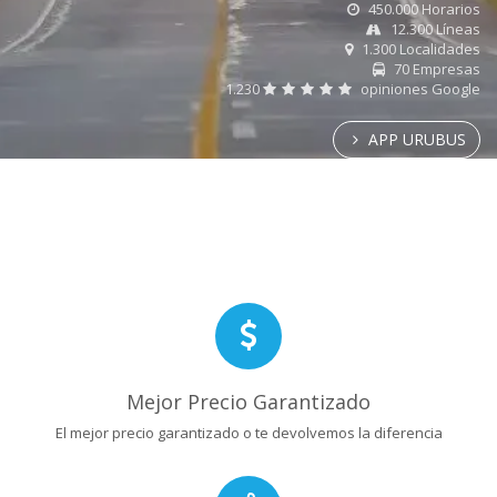
450.000 Horarios
12.300 Líneas
1.300 Localidades
70 Empresas
1.230
opiniones Google
APP URUBUS
Mejor Precio Garantizado
El mejor precio garantizado o te devolvemos la diferencia