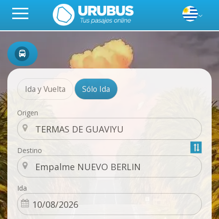
Ida y Vuelta
Sólo Ida
Origen
Destino
Ida