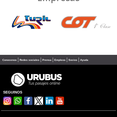
❮
❯
Conocenos
Redes sociales
Prensa
Empleos
Socios
Ayuda
SEGUINOS