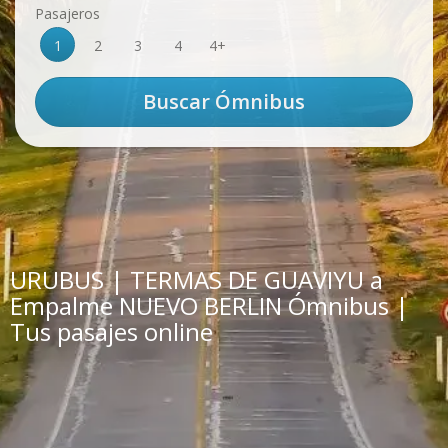
Pasajeros
1
2
3
4
4+
URUBUS | TERMAS DE GUAVIYU a
Empalme NUEVO BERLIN Ómnibus |
Tus pasajes online