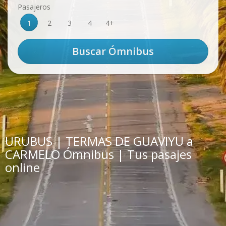
Pasajeros
1
2
3
4
4+
URUBUS | TERMAS DE GUAVIYU a
CARMELO Ómnibus | Tus pasajes
online