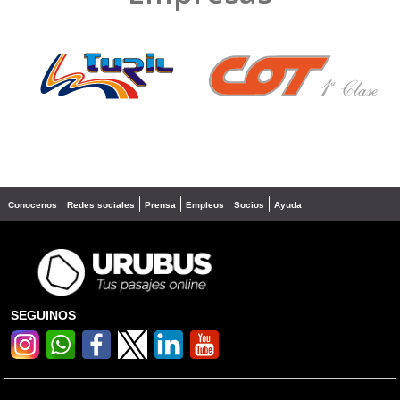
❮
❯
Conocenos
Redes sociales
Prensa
Empleos
Socios
Ayuda
SEGUINOS