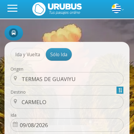
Ida y Vuelta
Sólo Ida
Origen
Destino
Ida