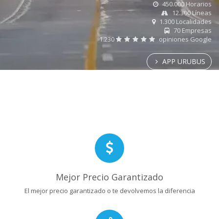
450.000 Horarios
12.300 Líneas
1.300 Localidades
70 Empresas
1.230
opiniones Google
APP URUBUS
Mejor Precio Garantizado
El mejor precio garantizado o te devolvemos la diferencia