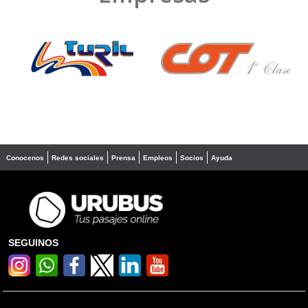
❮
❯
Conocenos
Redes sociales
Prensa
Empleos
Socios
Ayuda
SEGUINOS