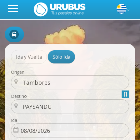
Ida y Vuelta
Sólo Ida
Origen
Destino
Ida