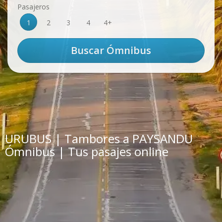
Pasajeros
1
2
3
4
4+
URUBUS | Tambores a PAYSANDU
Ómnibus | Tus pasajes online