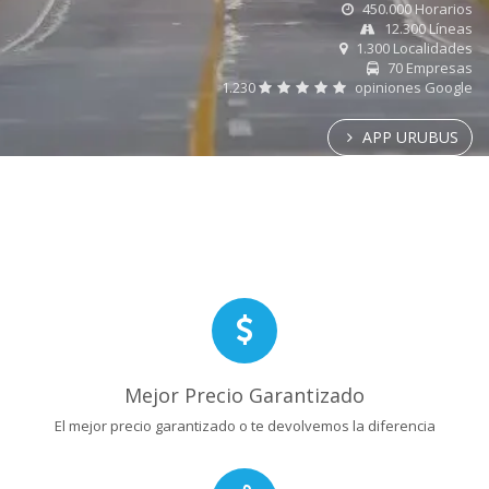
450.000 Horarios
12.300 Líneas
1.300 Localidades
70 Empresas
1.230
opiniones Google
APP URUBUS
Mejor Precio Garantizado
El mejor precio garantizado o te devolvemos la diferencia