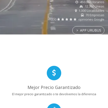
450.000 Horarios
12.300 Líneas
1.300 Localidades
70 Empresas
1.230
opiniones Google
APP URUBUS
Mejor Precio Garantizado
El mejor precio garantizado o te devolvemos la diferencia