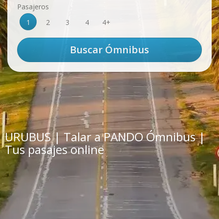
Pasajeros
1
2
3
4
4+
URUBUS | Talar a PANDO Ómnibus |
Tus pasajes online