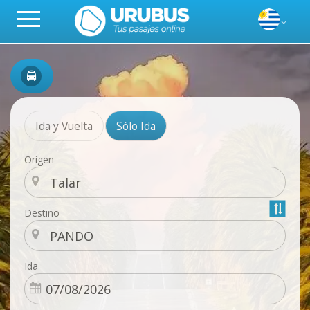
Ida y Vuelta
Sólo Ida
Origen
Destino
Ida