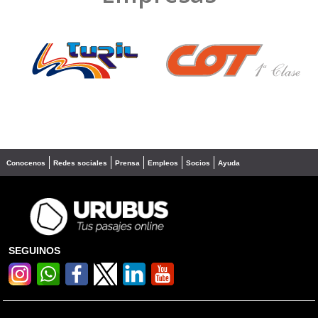
❮
❯
Conocenos
Redes sociales
Prensa
Empleos
Socios
Ayuda
SEGUINOS