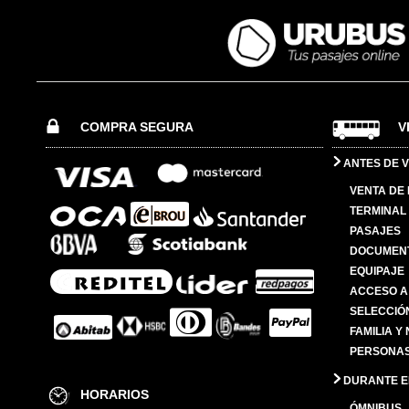
COMPRA SEGURA
V
ANTES DE V
VENTA DE
TERMINAL 
PASAJES
DOCUMENT
EQUIPAJE
ACCESO A
SELECCIÓ
FAMILIA Y
PERSONAS
DURANTE EL
HORARIOS
ÓMNIBUS