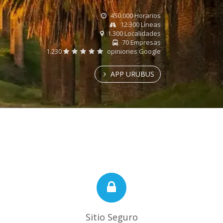
450.000 Horarios
12.300 Líneas
1.300 Localidades
70 Empresas
1.230
opiniones Google
APP URUBUS
Sitio Seguro