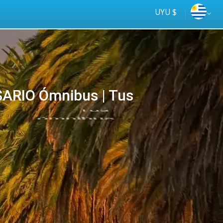
UYU $
ARIO Ómnibus | Tus
Tus
online
ómnibus