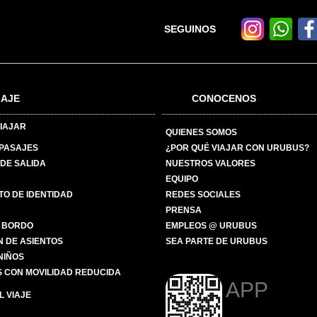
SEGUINOS
IAJE
CONOCENOS
IAJAR
QUIENES SOMOS
 PASAJES
¿POR QUÉ VIAJAR CON URUBUS?
DE SALIDA
NUESTROS VALORES
EQUIPO
O DE IDENTIDAD
REDES SOCIALES
PRENSA
 BORDO
EMPLEOS @ URUBUS
N DE ASIENTOS
SEA PARTE DE URUBUS
 NIÑOS
 CON MOVILIDAD REDUCIDA
APP
 VIAJE