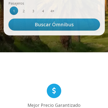
Pasajeros
1
2
3
4
4+
Mejor Precio Garantizado