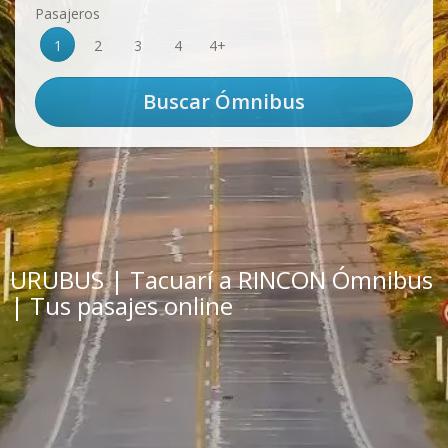
Pasajeros
1
2
3
4
4+
URUBUS | Tacuarí a RINCON Ómnibus
| Tus pasajes online