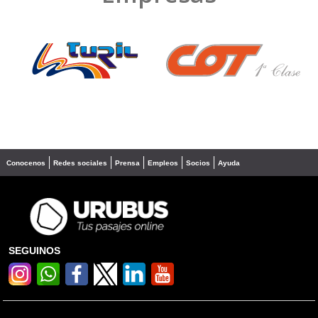
❮
❯
Conocenos
Redes sociales
Prensa
Empleos
Socios
Ayuda
SEGUINOS