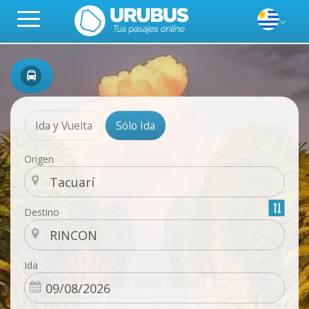
Ida y Vuelta
Sólo Ida
Origen
Destino
Ida