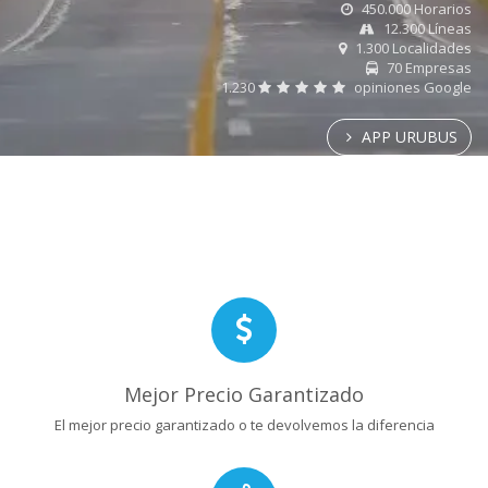
450.000 Horarios
12.300 Líneas
1.300 Localidades
70 Empresas
1.230
opiniones Google
APP URUBUS
Mejor Precio Garantizado
El mejor precio garantizado o te devolvemos la diferencia