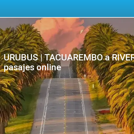
URUBUS | TACUAREMBO a RIVER
pasajes online