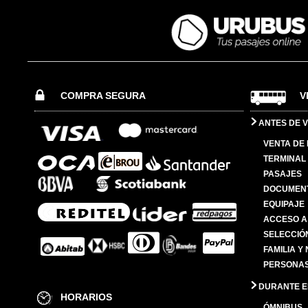
COMPRA SEGURA
V
ANTES DE V
VENTA DE
TERMINAL 
PASAJES
DOCUMENT
EQUIPAJE
ACCESO A
SELECCIÓ
FAMILIA Y
PERSONAS
DURANTE EL
HORARIOS
ÓMNIBUS