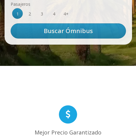
Pasajeros
1
2
3
4
4+
Mejor Precio Garantizado