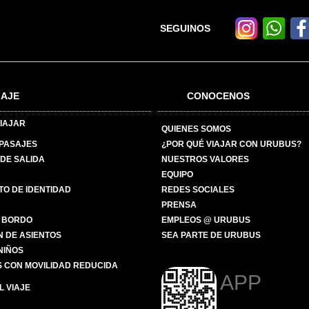
SEGUINOS
IAJE
CONOCENOS
IAJAR
QUIENES SOMOS
 PASAJES
¿POR QUÉ VIAJAR CON URUBUS?
DE SALIDA
NUESTROS VALORES
EQUIPO
O DE IDENTIDAD
REDES SOCIALES
PRENSA
 BORDO
EMPLEOS @ URUBUS
N DE ASIENTOS
SEA PARTE DE URUBUS
 NIÑOS
 CON MOVILIDAD REDUCIDA
APP
 VIAJE