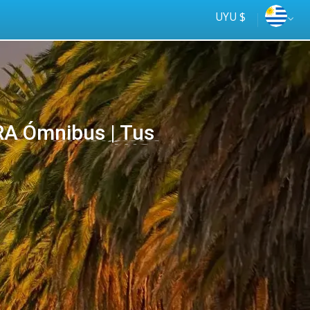
UYU $
A Ómnibus | Tus
Tus
online
ómnibus