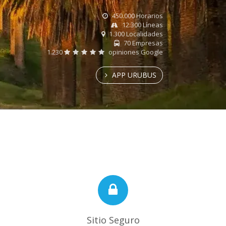
450.000 Horarios
12.300 Líneas
1.300 Localidades
70 Empresas
1.230
opiniones Google
APP URUBUS
Sitio Seguro